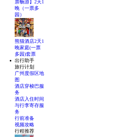
票畅游】2天1
晚（一票多
园）
熊猫酒店2天1
晚家庭(一票
多园)套票
出行助手
旅行计划
广州度假区地
图
酒店穿梭巴服
务
酒店入住时间
与行李寄存服
务
行前准备
视频攻略
行程推荐