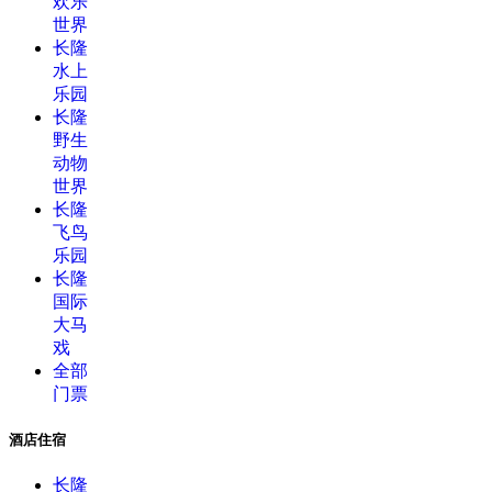
欢乐
世界
长隆
水上
乐园
长隆
野生
动物
世界
长隆
飞鸟
乐园
长隆
国际
大马
戏
全部
门票
酒店住宿
长隆