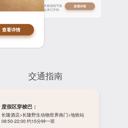
野趣房
，房间多种动物主题，从装修到家具都是细节满
查看详情
野趣房墙上的双鱼带出鸟和鱼的恋曲；房内装饰和用品都贴合鱼的主题，
二的大型盲盒。大朋友小朋友们一起来打开惊喜
查看详情
圆形的浴室玻璃窗，让浴室有如水族馆的玻璃箱，入浴化身美人鱼一般浪
漫的情调。原野主题，宽大的室内空间让身心全面舒展，配备舒适浴缸，
让您在私密的空间中沐浴美景。
查看详情
查看详情
查看详情
查看详情
交通指南
度假区穿梭巴：
长隆酒店>长隆野生动物世界南门>地铁站
08:50-22:00 约15分钟一班