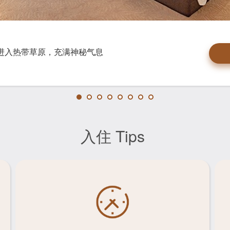
浴
以非洲动物大迁徙为灵感
查看详情
满，每个房间都像独一无
盲盒吧！
设计的亲子房，大胆融入各种动物主题，仿佛身临其境置
亲子家庭出游的好选择，房间从整体布局到客房用品，都
进入热带草原，充满神秘气息
是孩子们一天游园归来的最佳放松空间，专门为一家人设
，大人小朋友都还可以拥有自己的专属小空间。房间更多
您作细致入微的贴心准备。家庭房配有小童专属用品以
是最佳的选择。
您发现，更贴心准备小童专属用品，快来这里度过美好的
舒适的纺织品家具，房间整体格调为轻松的暖色调，烘托
氛。
入住 Tips