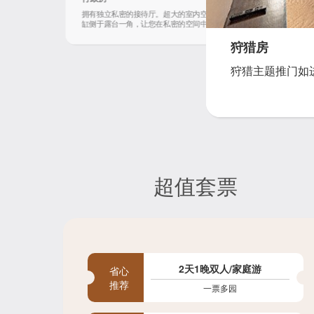
原木墙壁和大理石地板，烘托原生态的自然霸气。落地大玻璃窗，将室内
拥有独立私密的接待厅。超大的室内空间让身心全面舒展，造型古典的
查看详情
和室外的空间连为一体，低头俯视即是高贵雪虎生活的动物岛。
缸侧于露台一角，让您在私密的空间中沐浴美景。
探趣亲子房
家庭房
狩猎房
亲子房
为多胎家庭贴心
温馨的家庭房是
狩猎主题推门如
温馨舒适的客房
身动物家园之余
为携家人出游的
计的亲子房无疑
隐藏细节彩蛋带
外，房间更配备
亲子时光吧！
出温馨的家庭气
超值套票
2天1晚双人/家庭游
省心
推荐
一票多园