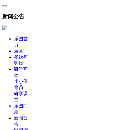
新闻公告
乐园首
页
展区
餐饮与
购物
研学互
动
小小保
育员
研学课
堂
乐园门
票
新闻公
告