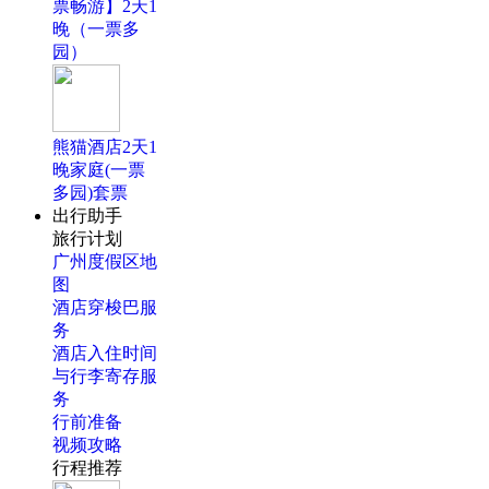
票畅游】2天1
晚（一票多
园）
熊猫酒店2天1
晚家庭(一票
多园)套票
出行助手
旅行计划
广州度假区地
图
酒店穿梭巴服
务
酒店入住时间
与行李寄存服
务
行前准备
视频攻略
行程推荐