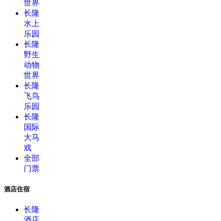
世界
长隆
水上
乐园
长隆
野生
动物
世界
长隆
飞鸟
乐园
长隆
国际
大马
戏
全部
门票
酒店住宿
长隆
酒店