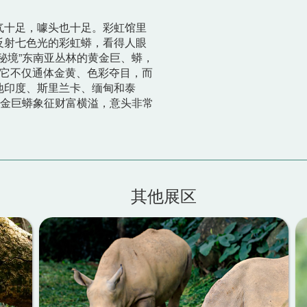
气十足，噱头也十足。彩虹馆里
反射七色光的彩虹蟒，看得人眼
秘境”东南亚丛林的黄金巨、蟒，
。它不仅通体金黄、色彩夺目，而
地印度、斯里兰卡、缅甸和泰
黄金巨蟒象征财富横溢，意头非常
其他展区