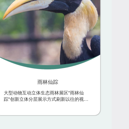
雨林仙踪
大型动物互动立体生态雨林展区"雨林仙
踪"创新立体分层展示方式刷新以往的视觉
体验，从地面的大食蚁兽，到树林间的绚丽
的犀鸟及太阳锥尾鹦鹉，再到树梢上的猩
猩……探索神奇精彩 的立体雨林动物世
界，就在"雨林仙踪"！