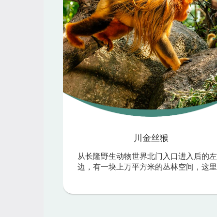
川金丝猴
从长隆野生动物世界北门入口进入后的左
边，有一块上万平方米的丛林空间，这里
然安静，紧邻盈满碧波的天鹅湖，与青龙
对望，地理位置理想，风光旖旎，很多人
赞叹：“风水不错！”这就是长隆野生动物
界于猴年春节前推出的全新游览区域——