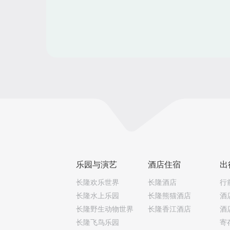
猴王国。金猴王国经过知名设计公司结合
长目生活环境特点的着力打造，已经成为
国境内猴年灵长目展示的领衔产品。在这
里，生活着被誉为“猴中美人”的国家一级
护动物川金丝猴、黑冠猕猴（黑猿）、银
长臂猿（白猿）、蜘蛛猴、狮尾猴、猩猩
珍贵的品种。金猴王国的展示理念先进，
合猴的种源地的地貌和气候等环境特点，
每一个“主人”量身定做居室，同时，装置
进的温控和湿控系统，让它们更加舒适的
活。从金猴王国出发，北门直到南门，长
野生动物世界打造的一条“猴年行大运”猴
灵长目主题游览路线贯穿全园。
乐园与演艺
酒店住宿
出
长隆欢乐世界
长隆酒店
行
长隆水上乐园
长隆熊猫酒店
酒
长隆野生动物世界
长隆香江酒店
酒
长隆飞鸟乐园
寄