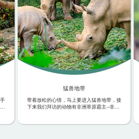
猛兽地带
手
带着放松的心情，马上要进入猛兽地带，接
幽
下来我们拜访的动物有非洲草原霸主--非洲
山
狮，珍贵的白犀牛，笨重可爱的河马们。在
会
这个广阔的大地上，四处有着剑羚活跃的身
世
影。可爱的鸟类朋友在同一个湖里和谐共
金
处。