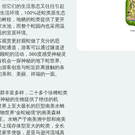
，但它们的生活形态又往往引起
生活环境，100%还蛇类原生态
的树枝，地栖的蛇类提供了更开
家水池，而整个蛇园内也采用温
适的宜居环境。
客观赏更好观蛇做了充分的思
观蛇通道，游客可以通过隧道进
顾蛇的活动，360度感受神秘灵
有机会一探神秘的地下蛇世界。
为游客创造与蛇近距离接触的条
们亲和、美丽、祥瑞的一面。
种群丰富多样，二十多个珍稀蛇类
群神秘的生物提供了绝佳的机
世界上至大最长的巨型南美水蚺
物世界“金蛇秘境”的南美森林
蛇王。水蚺产于南美洲中部和南美
界上现存体型至大的蛇类，全长
是家常便饭，是亚马逊河流域真