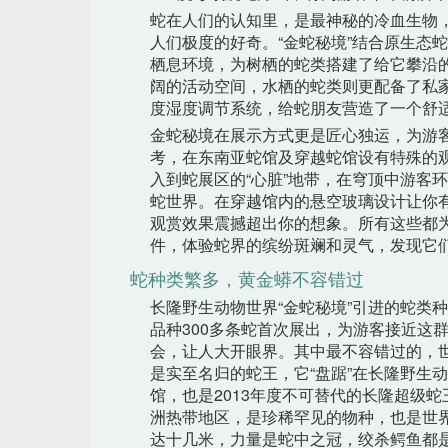
蛇在人们的认知里，是最神秘的冷血生物
人们极度的好奇。“金蛇秘境”结合原生态蛇
栖息环境，为树栖的蛇类搭建了给它攀沿
阔的活动空间，水栖的蛇类则更配备了私
度湿度调节系统，给蛇朋友营造了一个舒
金蛇秘境在展示方式更是匠心独运，为游
考，在东南亚蛇馆及穿越蛇馆设有特殊的
入到蛇展区的“心脏”地带，在穹顶中游客环
蛇世界。在穿越馆内的悬空玻璃设计让你
观赏效果震撼超出你的想象。所有这些都
件，体验蛇界的缤纷斑斓和灵气，发现它
蛇种类繁多，黄金蟒不容错过
长隆野生动物世界“金蛇秘境”引进的蛇类
品种300多条蛇首次展出，为游客接近这
会，让人大开眼界。其中最不容错过的，
是实至名归的蛇王，它“盘踞”在长隆野生动
馆，也是2013年度不可替代的长隆超级
洲热带地区，是珍稀罕见的物种，也是世
达十几米，力量是蛇中之冠，绞杀鳄鱼都