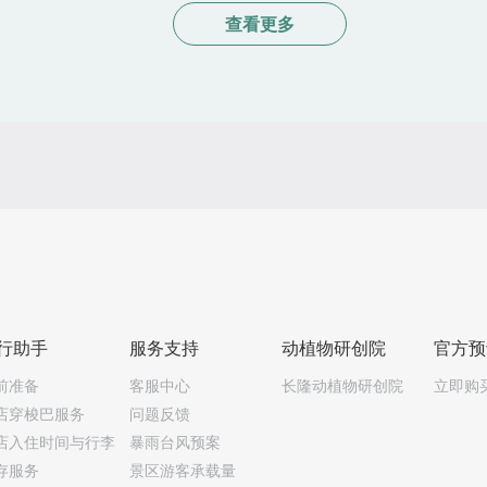
灵
查看更多
中
保
白
等
结
为
先
生
隆
年
行助手
服务支持
动植物研创院
官方预
前准备
客服中心
长隆动植物研创院
立即购
店穿梭巴服务
问题反馈
店入住时间与行李
暴雨台风预案
存服务
景区游客承载量