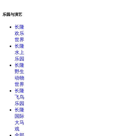
乐园与演艺
长隆
欢乐
世界
长隆
水上
乐园
长隆
野生
动物
世界
长隆
飞鸟
乐园
长隆
国际
大马
戏
全部