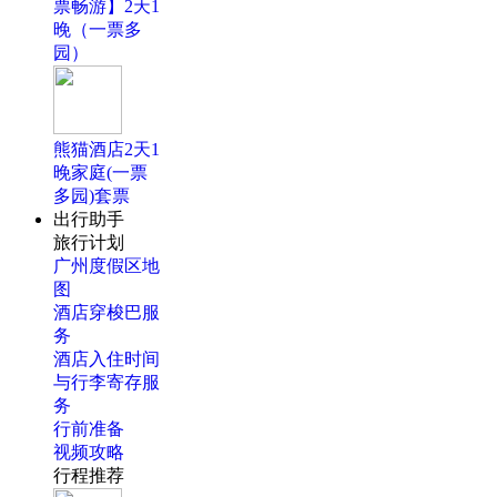
票畅游】2天1
晚（一票多
园）
熊猫酒店2天1
晚家庭(一票
多园)套票
出行助手
旅行计划
广州度假区地
图
酒店穿梭巴服
务
酒店入住时间
与行李寄存服
务
行前准备
视频攻略
行程推荐