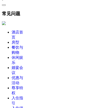
常见问题
酒店首
页
房型
餐饮与
购物
休闲娱
乐
婚宴会
议
优惠与
活动
尊享特
权
入住指
引