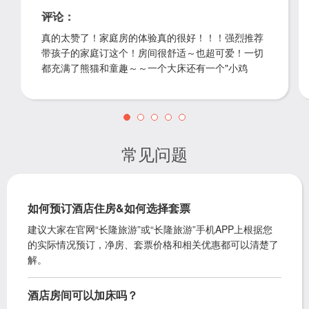
评论：
真的太赞了！家庭房的体验真的很好！！！强烈推荐
带孩子的家庭订这个！房间很舒适～也超可爱！一切
都充满了熊猫和童趣～～一个大床还有一个"小鸡
仔"儿童床，这个儿童床睡一米六的人没问题！然后早
餐真的不得不夸！
常见问题
如何预订酒店住房&如何选择套票
建议大家在官网“长隆旅游”或“长隆旅游”手机APP上根据您
的实际情况预订，净房、套票价格和相关优惠都可以清楚了
解。
酒店房间可以加床吗？