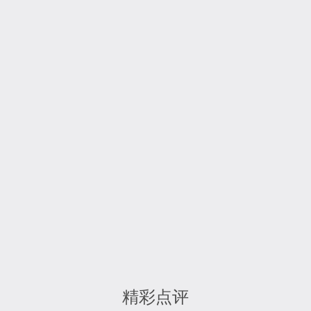
入住必看|超级大熊猫节【住客专属】积分攻略
请查收！
2023.07.28
了解更多
精彩点评