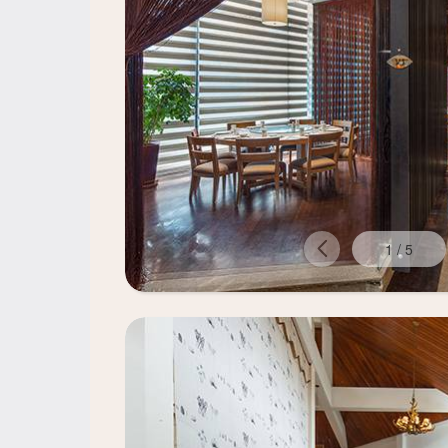
1
/
5