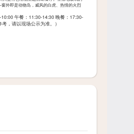
—窗外即是动物岛，威风的白虎、热情的火烈
公仔、白虎抱枕、长颈鹿眼镜等等，各种可爱
0:00 午餐：11:30-14:30 晚餐：17:30-
挚爱。
供参考，请以现场公示为准。）