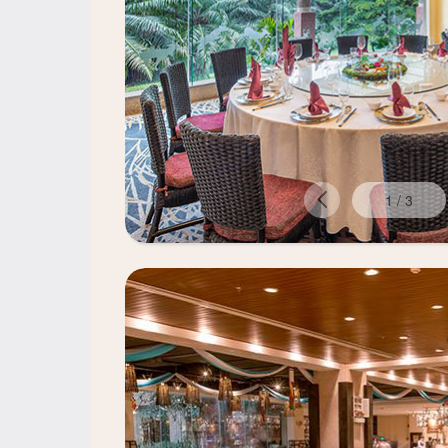
1
/
3