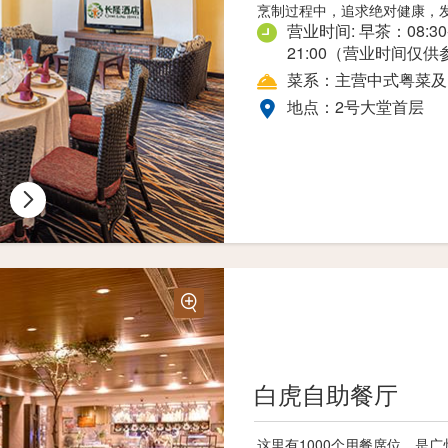
烹制过程中，追求绝对健康，
营业时间: 早茶：08:30-1
主营各种休闲零食、饮品以及
21:00（营业时间仅
地点：2号大堂2层
菜系：主营中式粤菜及
地点：2号大堂首层
白虎自助餐厅
欢乐长隆店
这里有1000个用餐席位，是