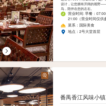
设计，让您拥有开阔的视野—
鸟，陪伴在您的左右。
主营长隆特色纪念品，卡卡虎
营业时间: 早餐：07:00-1
有趣的纪念品，是小朋友们的
21:00（营业时间仅
地点：礼晶殿商廊首层
菜系：国际美食
地点：2号大堂首层
番禺香江风味小镇