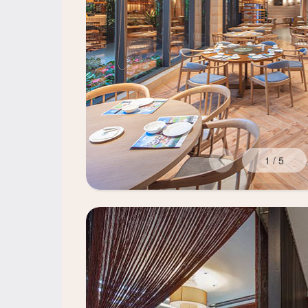
1
/
5