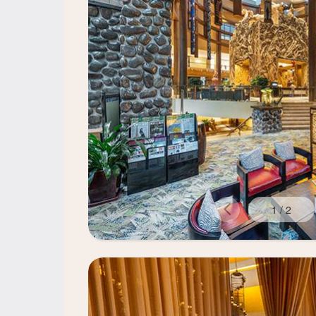
1
/
2