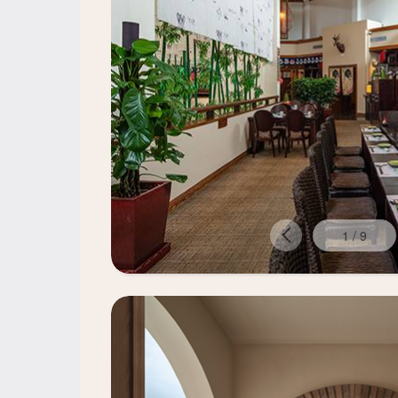
1
/
9