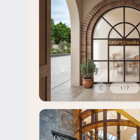
1
/
7