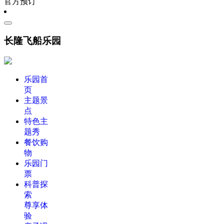
官方预订
长隆飞船乐园
乐园首
页
主题景
点
特色主
题秀
餐饮购
物
乐园门
票
科普探
索
尊享体
验