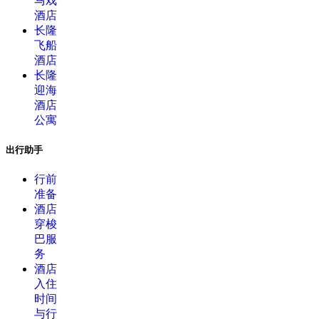
马戏
酒店
长隆
飞船
酒店
长隆
迎海
酒店
公寓
出行助手
行前
准备
酒店
穿梭
巴服
务
酒店
入住
时间
与行