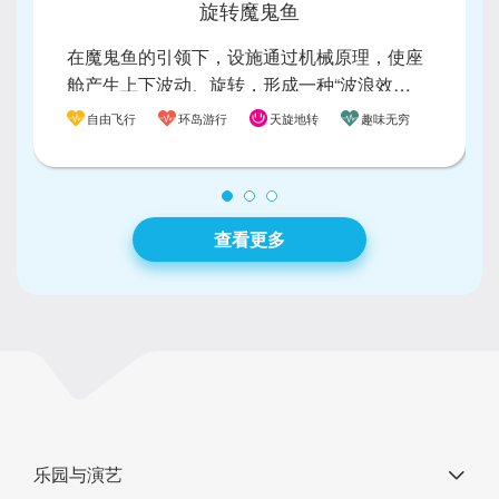
旋转魔鬼鱼
在魔鬼鱼的引领下，设施通过机械原理，使座
舱产生上下波动、旋转，形成一种“波浪效
应”的体验，带给您惊心动魄的刺激和风驰快感
自由飞行
环岛游行
天旋地转
趣味无穷
查看更多
乐园与演艺