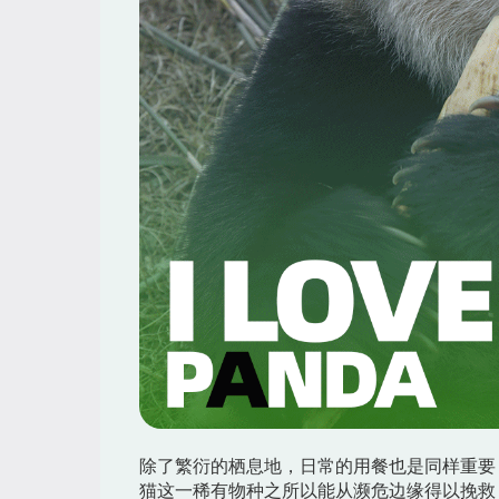
除了繁衍的栖息地，日常的用餐也是同样重要
猫这一稀有物种之所以能从濒危边缘得以挽救