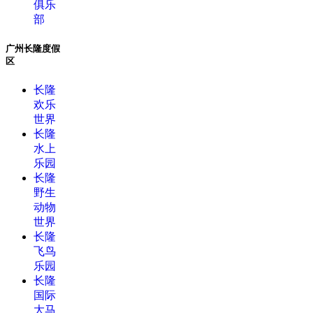
俱乐
部
广州长隆度假
区
长隆
欢乐
世界
长隆
水上
乐园
长隆
野生
动物
世界
长隆
飞鸟
乐园
长隆
国际
大马