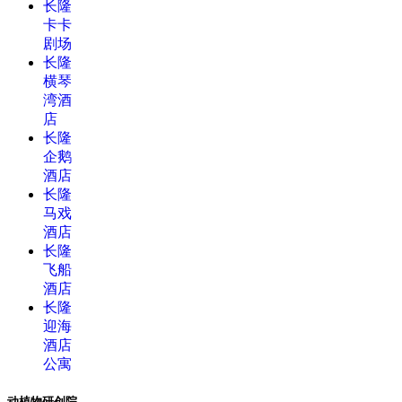
长隆
卡卡
剧场
长隆
横琴
湾酒
店
长隆
企鹅
酒店
长隆
马戏
酒店
长隆
飞船
酒店
长隆
迎海
酒店
公寓
动植物研创院