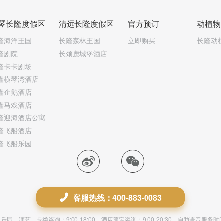
琴长隆度假区
清远长隆度假区
官方预订
动植物
隆海洋王国
长隆森林王国
立即购买
长隆动
隆剧院
长颈鹿城堡酒店
隆卡卡剧场
隆横琴湾酒店
隆企鹅酒店
隆马戏酒店
隆迎海酒店公寓
隆飞船酒店
隆飞船乐园
客服热线：400-883-0083
园、演艺、卡类咨询：9:00-18:00，酒店预定咨询：9:00-20:30，自助语音服务