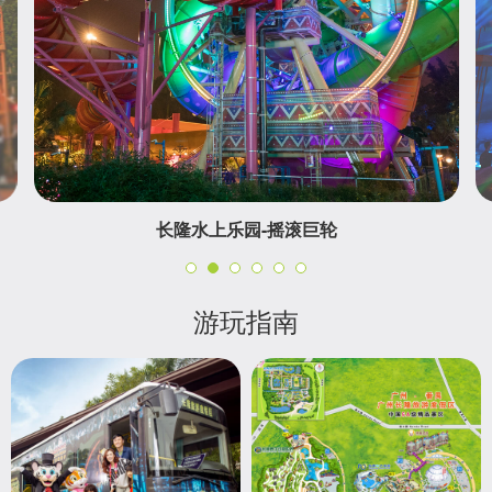
长隆水上乐园-摇滚巨轮
游玩指南