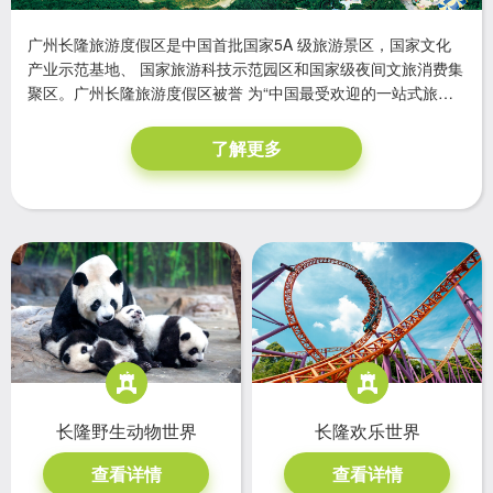
广州长隆旅游度假区是中国首批国家5A 级旅游景区，国家文化
产业示范基地、 国家旅游科技示范园区和国家级夜间文旅消费集
聚区。广州长隆旅游度假区被誉 为“中国最受欢迎的一站式旅游
度假胜地”、“广州城市名片”，年游客接待量 超过 2000 万人次，
位居国际主题景区前列, 成为外地游客来广州度假休闲观光及 体
了解更多
验健康文化生活的首选之一。
长隆欢乐世界
长隆野生动物世界
查看详情
查看详情