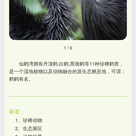
1
/
6
仙鹤湾拥有丹顶鹤.白鹤.黑颈鹤等11种珍稀鹤类，
是一个湿地植物以及动物融合的原生态栖息地，可谓：
鹤鹤有名。
标签：
1、珍稀动物
2、生态展区