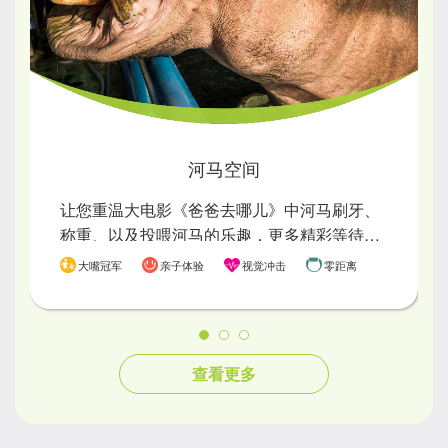
河马空间
让您重温大电影《爸爸去哪儿》中河马刷牙、
称重、以及投喂河马的乐趣，更多精彩等待您
前来体验。
大嘴冠军
亲子体验
视觉冲击
零距离
查看更多