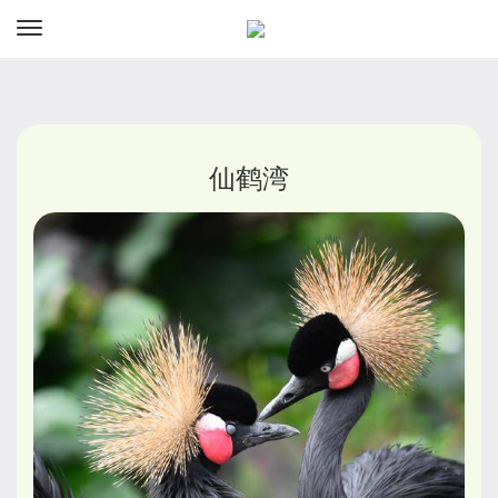
资讯
预订
仙鹤湾