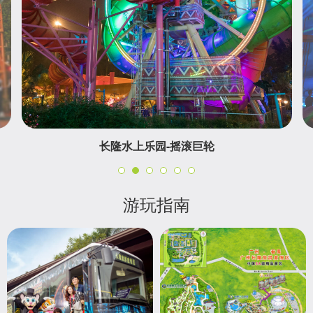
长隆水上乐园-摇滚巨轮
游玩指南