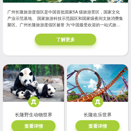
广州长隆旅游度假区是中国首批国家5A 级旅游景区，国家文化
产业示范基地、 国家旅游科技示范园区和国家级夜间文旅消费集
聚区。广州长隆旅游度假区被誉 为“中国最受欢迎的一站式旅游
度假胜地”、“广州城市名片”，年游客接待量 超过 2000 万人次，
位居国际主题景区前列, 成为外地游客来广州度假休闲观光及 体
了解更多
验健康文化生活的首选之一。
长隆欢乐世界
长隆野生动物世界
查看详情
查看详情