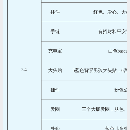
挂件
红色、爱心、大
手链
有招财和平安
充电宝
白色base
7.4
大头贴
5蓝色背景男孩大头贴，6
挂件
粉色公
发圈
三个大肠发圈，肤色、
外套
蓝色儿童外