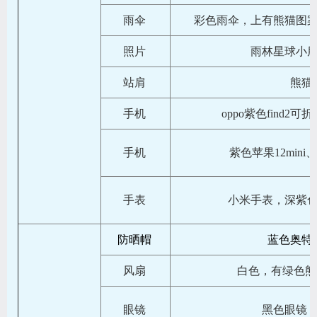
雨伞
彩色雨伞，上有熊猫图
照片
雨林星球小
站肩
熊猫
手机
oppo紫色find2
手机
紫色苹果12min
手表
小米手表，深紫
防晒帽
蓝色奥特
风扇
白色，有绿色熊猫图
眼镜
黑色眼镜