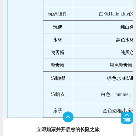
玩偶挂件
白色Hello kit
玩偶
纯白色
水杯
黑色水杯
鸭舌帽
纯黑色
鸭舌帽
黑色鸭舌帽，无
防晒帽
棕色水豚防晒帽
防晒衣
白色，minnie
扇子
金色边框小扇
顶部
遮阳帽
白黑色，上面有小熊
立即购票并开启您的长隆之旅