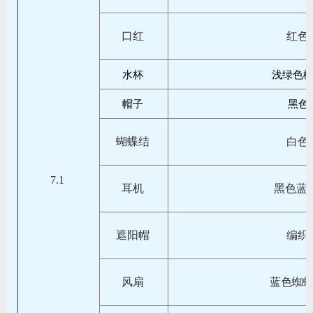
口红
红色
水杯
浅绿色
帽子
黑色
蝴蝶结
白色
7.1
耳机
黑色蓝牙k
遮阳帽
编织
风扇
蓝色蜘