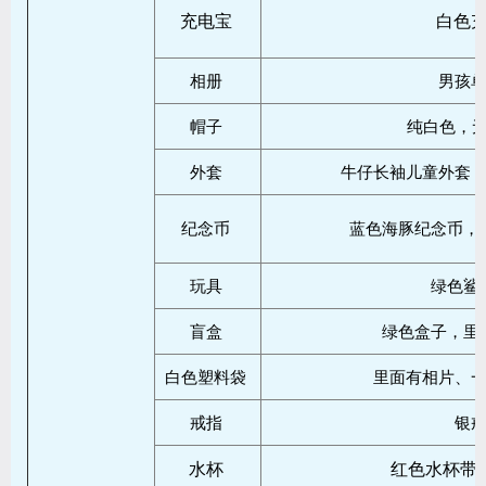
充电宝
白色
相册
男孩
帽子
纯白色，无任
外套
牛仔长袖儿童外套
纪念币
蓝色海豚纪念币，
玩具
绿色鲨
盲盒
绿色盒子，里
白色塑料袋
里面有相片、
戒指
银
水杯
红色水杯带