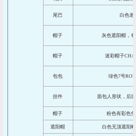
尾巴
白色老
帽子
灰色遮阳帽，有
帽子
迷彩帽子CHANG
包包
绿色7号RON
挂件
面包人形状，后面有
帽子
粉色有彩色兔耳
遮阳帽
白色无顶遮阳帽，