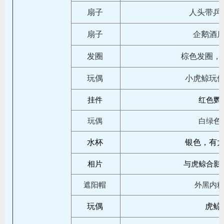
扇子
人头带乒
扇子
企鹅酒
发圈
棕色发圈，
玩偶
小虎鲸玩
挂件
红色鹦
玩偶
白绿色
水杯
银色，有
相片
与虎鲸合影
遮阳帽
外黑内
玩偶
虎鲸