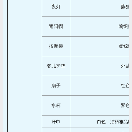
夜灯
熊猫
遮阳帽
编织
按摩棒
虎鲸
婴儿护垫
外蓝
扇子
红色
水杯
紫色
汗巾
白色，洁丽雅品