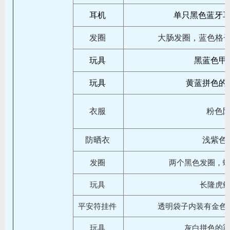
耳机
单只黑色蓝牙
发圈
大肠发圈，蓝色格子
玩具
黑蓝色甲
玩具
黄蓝拼色的
衣服
粉色
防晒衣
浅紫色
发圈
两个黑色发圈，
玩具
长隆虎
平安符挂件
透明袋子内装有金色
玩具
灰白拼色的