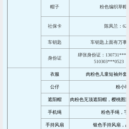
帽子
粉色编织草帽
社保卡
陈凤兰：6230
车钥匙
车钥匙上面有万事
肆张身份证：130731***242
身份证
510303***0523 
衣服
肉粉色儿童短袖外套
公仔
粉小
遮阳帽
肉粉色无顶遮阳帽，樱桃图案
手机绳
粉色手绳，字母h
手持风扇
银色手持风扇，品牌