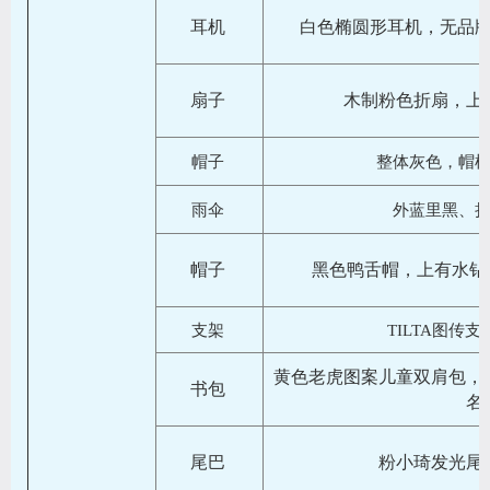
耳机
白色椭圆形耳机，无品
扇子
木制粉色折扇，上
帽子
整体灰色，帽
雨伞
外蓝里黑、
帽子
黑色鸭舌帽，上有水钻
支架
TILTA图传
黄色老虎图案儿童双肩包，
书包
名
尾巴
粉小琦发光尾