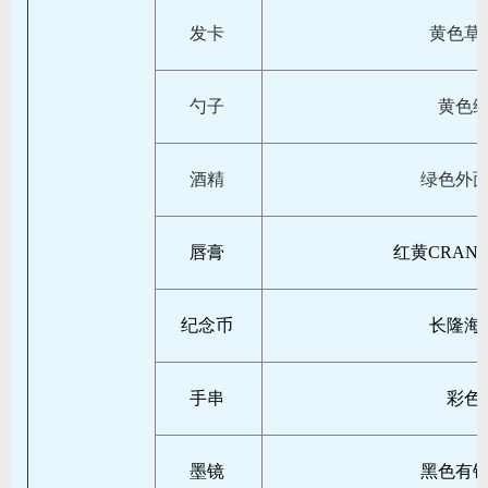
发卡
黄色草
勺子
黄色
酒精
绿色外
唇膏
红黄CRANB
纪念币
长隆海
手串
彩色
墨镜
黑色有