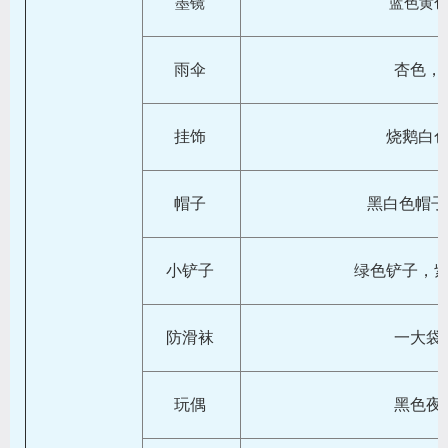
墨镜
蓝色黄
雨伞
杏色，
挂饰
烧鹅白
帽子
黑白色帽子
小铲子
绿色铲子，
防滑袜
一大袋
玩偶
黑色夜