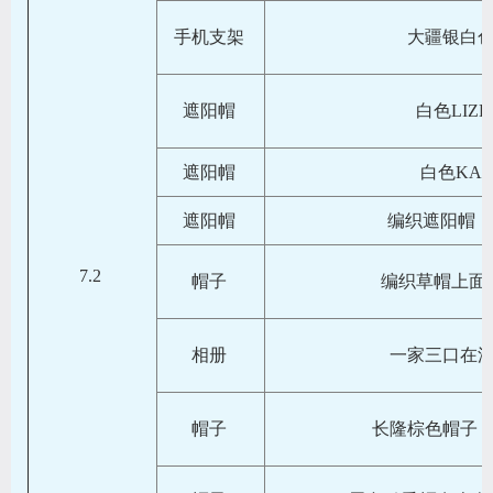
手机支架
大疆银白
遮阳帽
白色LIZ
遮阳帽
白色KAZ
遮阳帽
编织遮阳帽，
7.2
帽子
编织草帽上面
相册
一家三口在
帽子
长隆棕色帽子