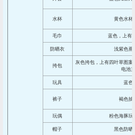
水杯
黄色水杯，1
毛巾
蓝色，上有字
防晒衣
浅紫色蕉
灰色挎包，上有四叶草图案
挎包
电池
玩具
蓝色
裤子
褐色抽
玩偶
粉色海豚玩
帽子
黑色防晒