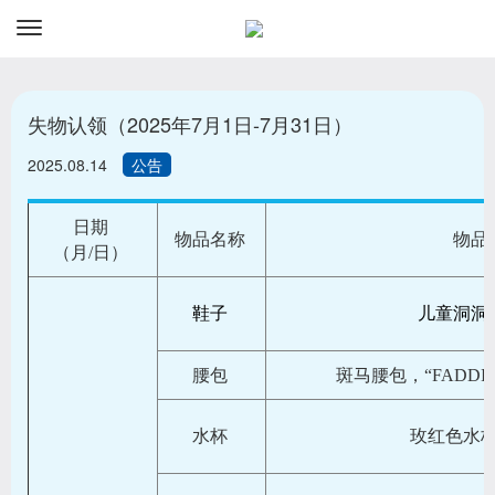
资讯
预订
失物认领（2025年7月1日-7月31日）
2025.08.14
公告
日期
物品名称
物品
（月/日）
鞋子
儿童洞洞鞋“
腰包
斑马腰包，“FADD
水杯
玫红色水杯“c