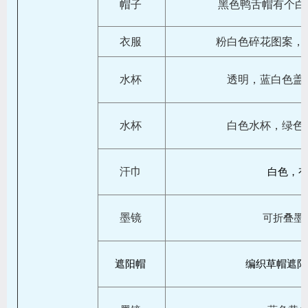
帽子
黑色鸭舌帽有个白
衣服
粉白色碎花图案，
水杯
透明，蓝白色盖
水杯
白色水杯，绿色
汗巾
白色，
墨镜
可折叠墨
遮阳帽
编织草帽遮阳帽