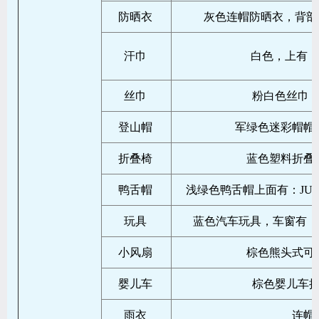
防晒衣
灰色连帽防晒衣，背部有
汗巾
白色，上有：
丝巾
粉白色丝巾
登山帽
军绿色迷彩帽帽
折叠椅
蓝色塑料折叠
鸭舌帽
浅绿色鸭舌帽上面有：JUZH
玩具
蓝色汽车玩具，车窗有：S
小风扇
棕色熊头式可
婴儿车
棕色婴儿车
雨衣
连帽