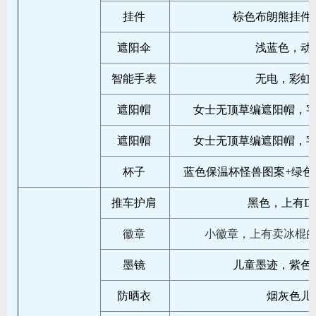
挂件
棕色布朗熊挂件
遮阳伞
浅蓝色，动
智能手表
无电，彩虹
遮阳帽
女士无顶草编遮阳帽，字母H
遮阳帽
女士无顶草编遮阳帽，字母H
杯子
蓝色保温杯怪兽图案+绿色
推车护肩
黑色，上有Dea
徽章
小徽章，上有卖冰棍
墨镜
儿童墨迹，紫色
防晒衣
烟灰色儿