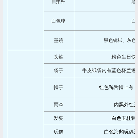
自拍杆
黑
白色球
白
墨镜
黑色镜脚、灰色
头箍
粉色生日快
袋子
牛皮纸袋内有蓝色杯盖透
帽子
红色鸭舌帽上有：Av
雨伞
内黑外红
发夹
白色玉桂狗
玩偶
白色海豹玩偶