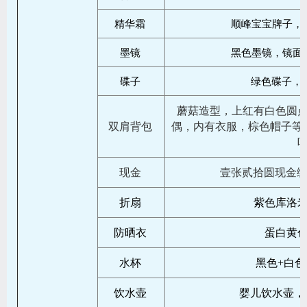
精华霜
顺峰宝宝牌子，
墨镜
黑色墨镜，镜面
碟子
绿色碟子，底
蘑菇造型，上红有白色圆
双肩背包
偶，内有衣服，棕色帽子等
现金
壹张贰拾圆现金编号：
折扇
紫色库洛
防晒衣
蛋白黄
水杯
黑色+白
饮水壶
婴儿饮水壶，品牌