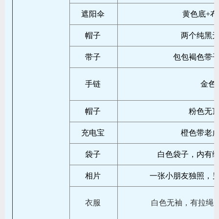
遮阳伞
黄色底+
帽子
两个纯黑
带子
包包褐色带
手链
金色
帽子
粉色无
充电宝
橙色带老
袋子
白色袋子，内有
相片
一张小朋友独照，
衣服
白色无袖，有拉绳，