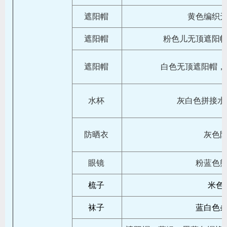
遮阳帽
黄色编织
遮阳帽
粉色儿无顶遮阳
遮阳帽
白色无顶遮阳帽，D
水杯
灰白色拼接水瓶，
防晒衣
灰色
眼镜
粉蓝色
梳子
米色
袜子
蓝白色