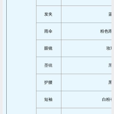
发夹
蓝
雨伞
粉色雨
眼镜
玫
墨镜
黑
护腰
黑
短袖
白粉有h