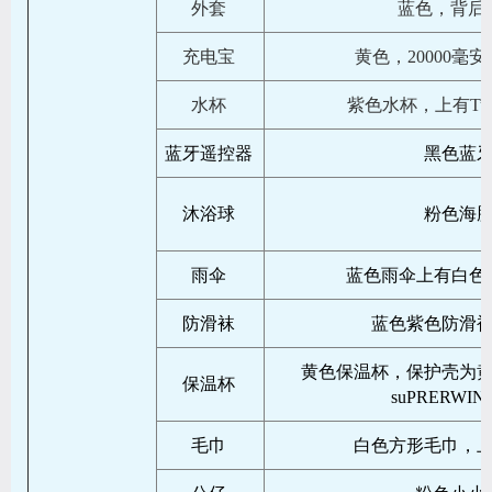
外套
蓝色，背后
充电宝
黄色，20000毫安，Ful
水杯
紫色水杯，上有Tupp
蓝牙遥控器
黑色蓝
沐浴球
粉色海
雨伞
蓝色雨伞上有白色
防滑袜
蓝色紫色防滑
黄色保温杯，保护壳为
保温杯
suPRERWI
毛巾
白色方形毛巾，