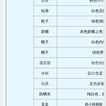
公仔
粉色小小
站肩
白色北
鞋子
绿色洞
奶嘴
灰色奶嘴上有
帽子
白色内
帽子
绿色带mon
遥控器
粉色自
水杯
蓝白色盖
玩具
蓝色鲸鲨
防晒衣
纯白色，牌子b
盲盒
粉小绮相框