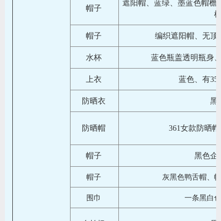
遮阳帽、蓝绿、墨蓝色帽檐、
帽子
帽子
编织遮阳帽、无顶
水杯
蓝色瓶盖透明瓶身
上衣
蓝色、有35
防晒衣
黑
防晒帽
361女款防晒
帽子
黑色企
帽子
灰黑色鸭舌帽、
围巾
一条黑白