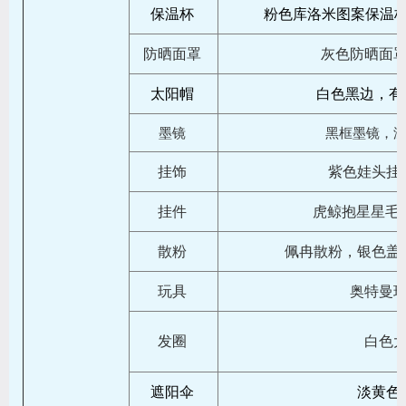
保温杯
粉色库洛米图案保温杯
防晒面罩
灰色防晒面
太阳帽
白色黑边，有
墨镜
黑框墨镜，
挂饰
紫色娃头挂
挂件
虎鲸抱星星毛绒挂
散粉
佩冉散粉，银色盖
玩具
奥特曼
发圈
白色
遮阳伞
淡黄色