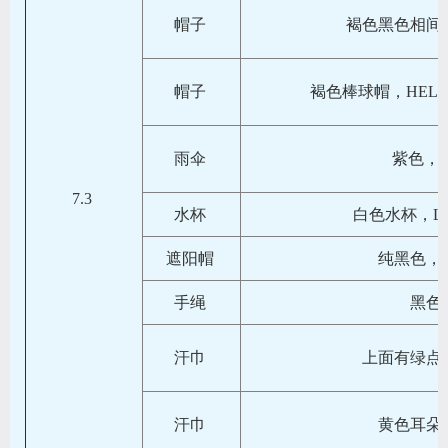
帽子
褐色黑色相间
帽子
褐色棒球帽，HELL
雨伞
紫色，UP
7.3
水杯
白色水杯，L0
遮阳帽
纯黑色，
手绳
黑色
汗巾
上面有绿点
汗巾
黄色耳朵