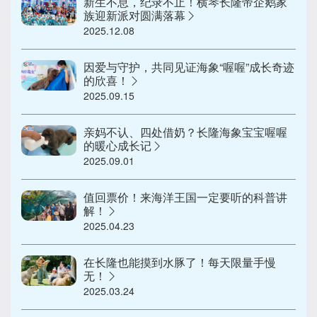
新生不息，纪录不止！横琴长隆帝企鹅家
族迎新派对圆满落幕
2025.12.08
因爱与守护，共同见证海象“喔喔”成长奇迹
的欣喜！
2025.09.15
亲妈不认、四处借奶？长隆海象宝宝喔喔
的暖心成长记
2025.09.01
值回票价！来海洋王国一定要听的科普讲
解！
2025.04.23
在长隆也能摸到水豚了！每天限量手慢
无！
2025.03.24