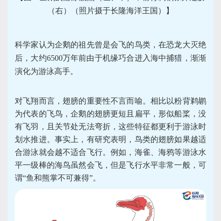
（右）（照片摄于长隆海洋王国）】
科学家认为企鹅的祖先曾是会飞的鸟类，在恐龙大灭绝
后，大约6500万年前由于机缘巧合进入海中捕猎，渐渐
演化为游泳高手。
对飞翔而言，翅膀的重要性不言而喻。相比以粉背鹈鹕
为代表的飞鸟，企鹅的翅膀更短且扁平，形似船桨，没
有飞羽，且关节处无法弯折，这些特征都更利于游泳时
划水推进。事实上，有研究表明，鸟类的翅膀如果越适
合游泳就会越不适合飞行。例如，海雀、海鸦等游泳水
平一级棒的海鸟虽然会飞，但是飞行水平非常一般，可
谓“鱼和熊掌不可兼得”。