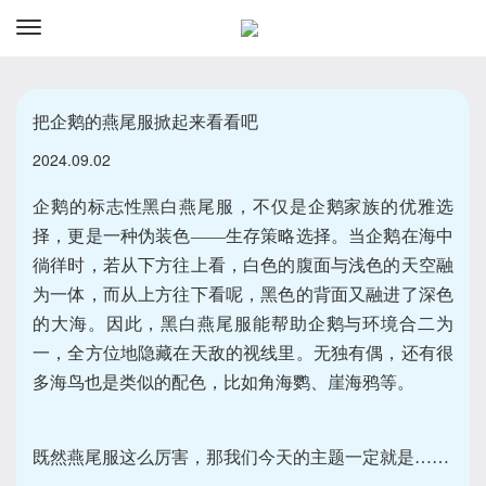
资讯
预订
把企鹅的燕尾服掀起来看看吧
2024.09.02
企鹅的标志性黑白燕尾服，不仅是企鹅家族的优雅选
择，更是一种伪装色——生存策略选择。当企鹅在海中
徜徉时，若从下方往上看，白色的腹面与浅色的天空融
为一体，而从上方往下看呢，黑色的背面又融进了深色
的大海。因此，黑白燕尾服能帮助企鹅与环境合二为
一，全方位地隐藏在天敌的视线里。无独有偶，还有很
多海鸟也是类似的配色，比如角海鹦、崖海鸦等。
既然燕尾服这么厉害，那我们今天的主题一定就是……