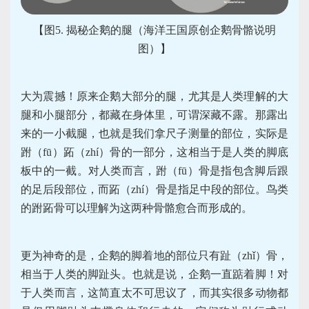
【图5. 揭秘企鹅的腿（海洋王国原创企鹅骨骼说明
图）】
大为震撼！原来企鹅大部分的腿，尤其是人类理解的大
腿和小腿部分，都藏在身体里，可谓深藏不露。那露出
来的一小截腿，也就是我们拿尺子测量的部位，实际是
跗（fū）跖（zhí）骨的一部分，这相当于是人类的脚底
板中的一截。对人类而言，跗（fū）骨是指包含脚后跟
的足后段部位，而跖（zhí）骨是指足中段的部位。鸟类
的跗跖骨可以理解为这两种骨骼愈合而形成的。
更为神奇的是，企鹅的脚着地的部位只有趾（zhǐ）骨，
相当于人类的脚趾头。也就是说，企鹅一直踮着脚！对
于人类而言，这简直太不可思议了，而其实很多动物都