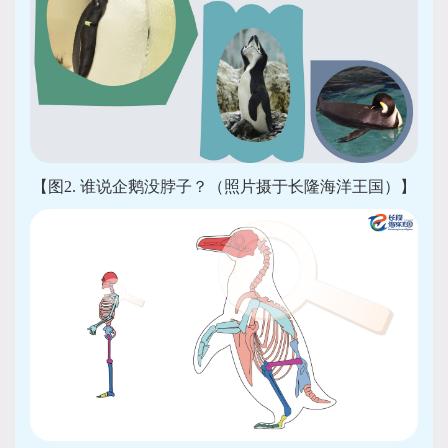
【图2. 谁说企鹅没脖子？（照片摄于长隆海洋王国）】