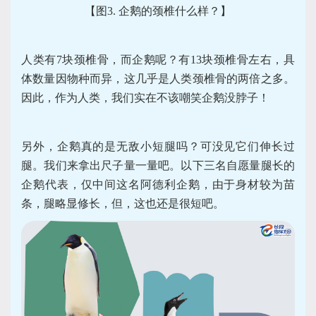
【图3. 企鹅的颈椎什么样？】
人类有7块颈椎骨，而企鹅呢？有13块颈椎骨左右，具
体数量因物种而异，这几乎是人类颈椎骨的两倍之多。
因此，作为人类，我们实在不该嘲笑企鹅没脖子！
另外，企鹅真的是无敌小短腿吗？可没见它们伸长过
腿。我们来拿出尺子量一量吧。以下三名自愿量腿长的
企鹅代表，仅中间这名阿德利企鹅，由于身材较为苗
条，腿略显修长，但，这也还是很短吧。