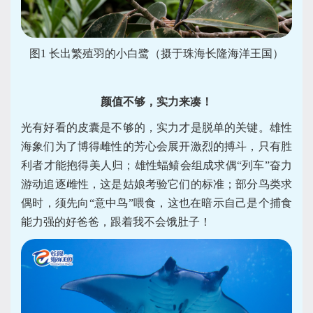
图1 长出繁殖羽的小白鹭（摄于珠海长隆海洋王国）
颜值不够，实力来凑！
光有好看的皮囊是不够的，实力才是脱单的关键。雄性
海象们为了博得雌性的芳心会展开激烈的搏斗，只有胜
利者才能抱得美人归；雄性蝠鲼会组成求偶“列车”奋力
游动追逐雌性，这是姑娘考验它们的标准；部分鸟类求
偶时，须先向“意中鸟”喂食，这也在暗示自己是个捕食
能力强的好爸爸，跟着我不会饿肚子！