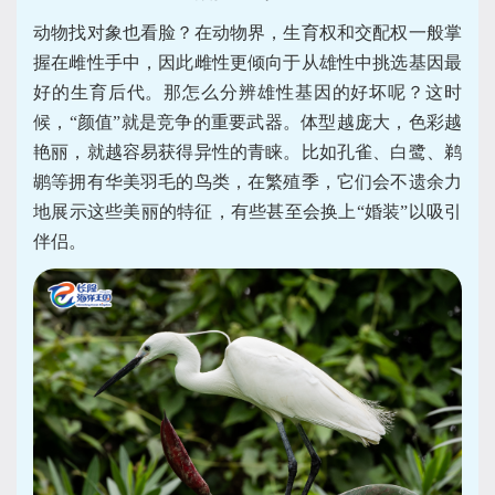
动物找对象也看脸？在动物界，生育权和交配权一般掌
握在雌性手中，因此雌性更倾向于从雄性中挑选基因最
好的生育后代。那怎么分辨雄性基因的好坏呢？这时
候，“颜值”就是竞争的重要武器。体型越庞大，色彩越
艳丽，就越容易获得异性的青睐。比如孔雀、白鹭、鹈
鹕等拥有华美羽毛的鸟类，在繁殖季，它们会不遗余力
地展示这些美丽的特征，有些甚至会换上“婚装”以吸引
伴侣。