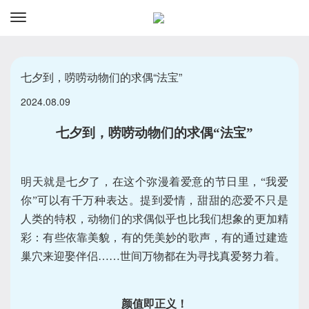
资讯
预订
七夕到，唠唠动物们的求偶“法宝”
2024.08.09
七夕到，唠唠动物们的求偶“法宝”
明天就是七夕了，在这个弥漫着爱意的节日里，“我爱
你”可以有千万种表达。提到爱情，甜甜的恋爱不只是
人类的特权，动物们的求偶似乎也比我们想象的更加精
彩：有些依靠美貌，有的凭美妙的歌声，有的通过建造
巢穴来迎娶伴侣……世间万物都在为寻找真爱努力着。
颜值即正义！