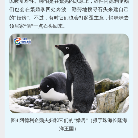
以吸引雌性。哪怕是在荒芜的冰原上，雄性阿德利企鹅
们也会在繁殖季四处奔波，勤劳地搜寻石头来建自己
的“婚房”。不过，有时它们也会打起歪主意，悄咪咪去
领居家“借”一点石头回来。
图4 阿德利企鹅夫妇和它们的“婚房”（摄于珠海长隆海
洋王国）