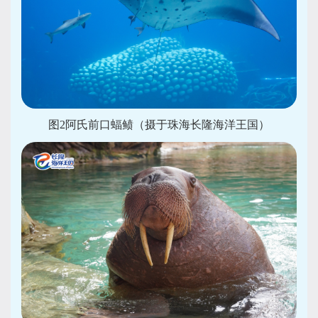
图2阿氏前口蝠鲼（摄于珠海长隆海洋王国）