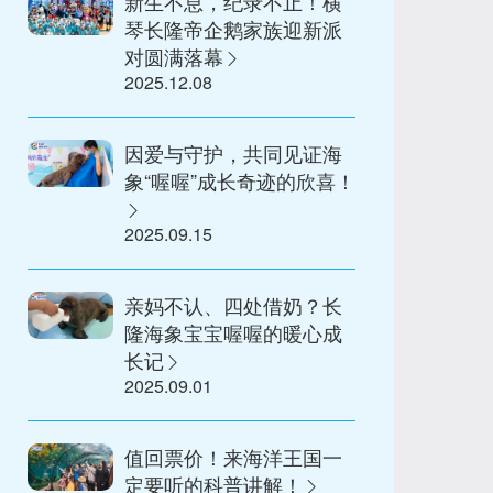
新生不息，纪录不止！横
琴长隆帝企鹅家族迎新派
对圆满落幕
2025.12.08
因爱与守护，共同见证海
象“喔喔”成长奇迹的欣喜！
2025.09.15
亲妈不认、四处借奶？长
隆海象宝宝喔喔的暖心成
长记
2025.09.01
值回票价！来海洋王国一
定要听的科普讲解！