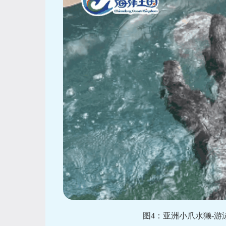
图4：亚洲小爪水獭-