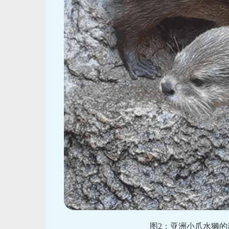
图2：亚洲小爪水獭