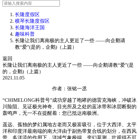
长隆度假区
横琴长隆度假区
长隆海洋王国
趣味科普
长隆让我们离南极的主人更近了一些 ——向企鹅请
教“爱”(是的，企鹅)（上篇）
返回
长隆让我们离南极的主人更近了一些 ——向企鹅请教“爱”(是
的，企鹅)（上篇）
2021.11.05
作者
：张铭一丞
“
CHIMELONG
科普号
”
成功穿越了咆哮的德雷克海峡，冲破冰
川险阻、见证极光神奇、目光所及之处的蓝冰带和冰层断裂的
轰鸣声，无一不在提醒着：您已抵达南极洲。
遥远、孤独的梦幻属地古老而又极富吸引，位于大西洋、太平
洋和印度洋最南端的南大洋由于副热带复合线的划分，在西风
带、多洋流的作用下，洋域气象极端、变幻莫测，壮观得不可