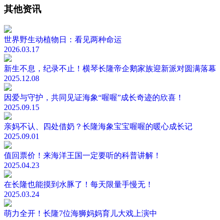
其他资讯
世界野生动植物日：看见两种命运
2026.03.17
新生不息，纪录不止！横琴长隆帝企鹅家族迎新派对圆满落幕
2025.12.08
因爱与守护，共同见证海象“喔喔”成长奇迹的欣喜！
2025.09.15
亲妈不认、四处借奶？长隆海象宝宝喔喔的暖心成长记
2025.09.01
值回票价！来海洋王国一定要听的科普讲解！
2025.04.23
在长隆也能摸到水豚了！每天限量手慢无！
2025.03.24
萌力全开！长隆7位海狮妈妈育儿大戏上演中