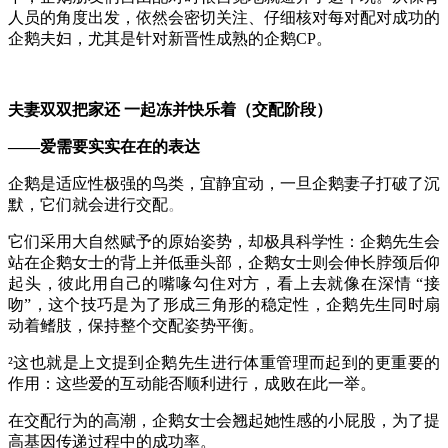
人员
的
角度出发
，依然
会
密切
关注、仔细
核对每对配对
成功的
企鹅
夫妇，尤其是针对
新晋
性成熟的企鹅
CP。
夫妻
双双把家还
一起
冻并快乐着
（交配阶段
）
——爱需要
实实在在的表达
企鹅
是
适应性
极强的鸟类，
宜静宜
动，
一旦
企鹅妻子
打破
了沉
默，它们就
会
进行交配
。
它们采用大自然赋予
的
原始姿势，
却极具
科学
性：
企鹅先生会
站在企鹅女士的
背
上
并
低垂
头部，企鹅女士
则会
伸长
脖颈后仰
起头
，彼此用
自己的嘴喙勾住
对方，
看上去就像在深情
“
接
吻
”
，这
个技巧
是为了
形成
三角形的稳定性，
企鹅先生同时
扇
动着鳍肢，
保持
整个
交配
姿势
平衡
。
²
这也
就是上文
提到企鹅先生进行体重管理而
起到的更重要
的
作用：
这些爱的互动能否
顺利进
行，成败
在此一举
。
在交配
行为的高潮，
企鹅
女士会翘起她
性感
的小屁股，为了提
高基因传递过程中的成功率
。