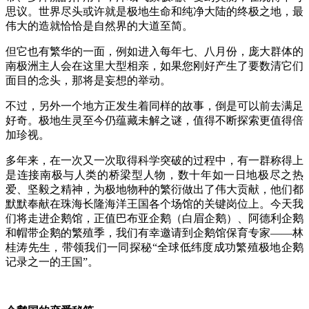
思议。世界尽头或许就是极地生命和纯净大陆的终极之地，最
伟大的造就恰恰是自然界的大道至简。
但它也有繁华的一面，例如进入每年七、八月份，庞大群体的
南极洲主人会在这里大型相亲
，
如果您刚好产生了要数清它们
面目的念头
，
那将是妄想的举动
。
不过，另外一个地方正发生着同样的故事，倒是可以前去满足
好奇。极地生灵至今仍蕴藏未解之谜，值得不断探索更值得倍
加珍视。
多年来，在一次又一次取得科学突破的过程中，有一群称得上
是连接南极与人类的桥梁型人物，数十年如一日地极尽之热
爱、坚毅之精神，为极地物种的繁衍做出了伟大贡献，他们都
默默奉献在珠海长隆海洋王国各个场馆的关键岗位上。今天我
们将走进企鹅馆，正值巴布亚企鹅（白眉企鹅）、阿德利企鹅
和帽带企鹅的繁殖季，我们有幸邀请到企鹅馆保育专家
——
林
桂涛先生，带领我们一同探秘
“
全球低纬度成功繁殖
极地
企鹅
记
录之一的王国
”
。