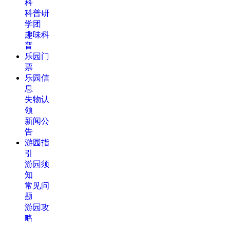
科
科普研
学团
趣味科
普
乐园门
票
乐园信
息
失物认
领
新闻公
告
游园指
引
游园须
知
常见问
题
游园攻
略