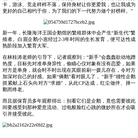
卡，游泳、竞走样样不落，保持身材让你更爱我，也让我成为
更好的自己相约于你，为了我们的下一代努力做个好榜样
。
”
新一年，长隆海洋王国企鹅馆的繁殖群体中会产生
“
新生代
”
繁
殖者。
白眉
企鹅小崽经过
2-3
年时间的生长发育，便可达性成
熟阶段加入繁育大军。
在林桂涛老师的引导下，记者观察到：
“
新手
”
会蠢蠢欲动地蹭
热度
，
目标先对准单身异性
，
偷瞄心仪对象有没有恋爱
，
如果
对方是单身
，
就会时不时出现在其眼前刷一拨儿存在
，
令对方
加深对自己的好感
。
如果
“
俩鹅
”
看对眼儿了，
“
新手
”
雄性企鹅
抓紧献上
石头向对方
“
求婚
”，从此
CP
达成
，
红尘做伴、
择一
鹅
而终老
。
而且据保育员多年观察得出
：
别看它们是企鹅，竟也需要彼此
间要感受到那种爱意流动、过电般脸红心跳的微妙所在才会吸
引并接受彼此。