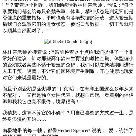
吗”？
带着
这个问题，我们继续请教林桂涛老师，
他说：
“
每个
季度我们
都会
给
每只企鹅称重，体重、
精神状态是
判定它们是
否健康的重要指标
，
平时也会有
各项
数据的记载
。
进入繁殖
期
后我们
会
观察
它们的
进食
状态
，
参照
日常
数据
，一切
正常
就
可
以顺其自然配对了。
”
林桂涛
老师
紧接着
说：“
婚前检查
这个点给我们提供了一个非
常好的建议，针对那些高年龄未生育过的雌性企鹅
、体型
偏小
的
企鹅
或者某些
不适于
繁殖的
企鹅，
我们
可以
在
繁殖
期间
进行
人工干预
、
隔离，
不让
它们因环境产生刺激
，
开心健康
地玩耍
对它们
来说是
最好
的。
而且个别
企鹅是企鹅界的‘丁克’
哦
，
在
海洋王国这么多
年从
来
不配对，一直都是独立
女性
代表
，
就想自己
玩
，
看着
别的
伴侣
卿卿我我
它也毫不眼馋
，
境界
很高
！”
我猜想，这算不算它的小确
幸？用自己
喜欢的方式过一生
，是
终身浪漫的开始
……
南极
地带
的
每一帧，都像Herbert Spencer
³
说的
：
“爱，
统治了