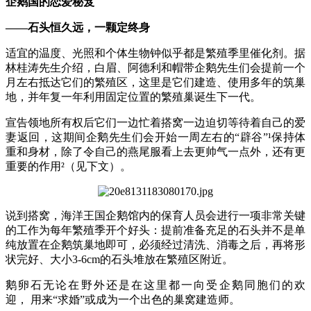
企鹅国
的恋爱秘笈
——石头
恒久远
，
一颗定终身
适宜的温度、光照和个体生物钟似乎都是繁殖季里催化剂。据
林桂涛先生介绍，白眉、
阿德利和帽带企鹅先生们会提前一
个
月
左右
抵达它们的繁殖
区
，这里是它们建造、使用多年的筑巢
地，并年复一年利用固定位置的繁殖巢诞生下一代。
宣告领地所有权后它们一边忙着搭窝一边迫切等待着自己的爱
妻返回，这期间企鹅先生们会开始一周左右的
“
辟谷
”
¹
保持体
重和身材，除了令自己的燕尾
服看上去更帅气一点外，还有更
重要的作用²
（
见下文）
。
说到搭窝
，
海洋王国企鹅馆内的保育人员会进行一项非常关键
的工作为每年繁殖季开个好头
：
提前准备充足的石头并不是单
纯放置在企鹅筑巢地即可
，必须
经过
清洗、消毒之后
，
再
将形
状
完好、大小
3-6cm
的石头堆放在
繁殖区
附近。
鹅卵石
无论
在野外还是
在
这里
都
一向
受
企鹅同胞们
的
欢
迎，
用来“求婚
”或成为一个
出色
的
巢窝
建造师
。