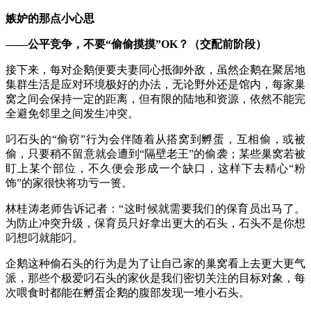
嫉妒
的
那点
小心思
——公平竞争，不要“
偷偷摸摸”OK
？（
交配前
阶段）
接下来，每对企鹅便要夫妻同心抵御外敌，虽然企鹅在聚居地
集群生活是
应
对环境极好的
办法
，无论野外还是馆内，每家巢
窝之间会保持一定的距离，但有限的陆地和资源，依然不能完
全避免邻里之间发生冲突。
叼石头
的
“
偷窃
”
行为
会伴随
着
从搭窝到孵蛋，互相偷，或被
偷，
只要稍不留意就会遭到
“
隔壁老王
”
的偷袭；某些巢窝若被
盯上某个部位，不久便会形成
一个缺口，
这样
下去
精心
“
粉
饰
”
的家
很快
将
功亏一篑。
林桂涛
老师告诉记者：“
这时候就需要我们
的
保育
员出马了
。
为防止
冲突升级
，保育员只好拿出更大的石头
，
石头不是你想
叼想叼
就能叼
。
企鹅这种偷石头的行为是为了让自己家的巢窝看上去更大更气
派
，那些个
极爱
叼
石头的
家伙是我们密切
关注的
目标对象，
每
次喂食时都能在孵蛋企鹅的腹部发现一堆小石头
。