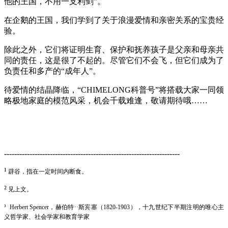
他
的王国，不用一支利剑
”。
在企鹅的王国
，
我们学到了关于浪漫爱情和亲密关系的宝贵经
验。
除此之外
，
它们
将
证明生育、保护和抚养孩子是父亲和母亲共
同的责任，这是很了不起的。尽管它们不会飞，但它们成为了
负责任和多产的“成年人”。
待
爱情
的
结晶
降临，“
CHIMELONG科普号
”将搭载
大家
一同领
略极地
家庭
的
模范风采
，机会
千载难逢
，敬请期待
哦
……
---------------------------------------------------------------------
¹
辟谷
，
指
在一定时间内断食
。
²
见上文。
³
Herbert Spencer，赫伯特··斯宾塞（1820
-1903
），十九世纪
下半期
注明
的唯心主
义哲学家、社会学家和教育学家