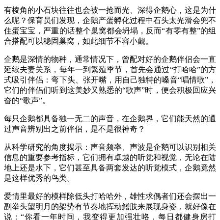
有棱角
的
小石块往往也会被
一抢而光
、深
得企鹅心
，这
是
为什
么呢？保育员们发现
，
企鹅产蛋孵化过程中石头太光滑会兜不
住蛋宝宝
，
严重的话整个巢窝都会坍塌
，反而“有
零有整
”的
组
合搭配可以稳固巢窝
，
如此细节不容小觑。
企鹅是深情的物种
，
通常情况下，曾配对好的企鹅伴侣会一直
延续夫妻关系
，
每年一到繁殖季节，首先会通过
“
打哈哈
”
的方
式吸引伴侣：弯下头、张开嘴，用自己独特的嗓音
“
唱情歌
”
，
它们的伴侣们听到这美妙又熟悉的
“
歌声
”
时，便会积极回应兴
奋的
“
歌声
”
。
每只企鹅都具备独一无二的声音
，
在企鹅界
，
它们能天然的通
过声音辨别出
之前伴侣，
是不是很神奇
？
从科学研究的角度揭示
：
声音频率
、
声波是企鹅可以识别相关
信息的重要参考指标
，
它们拥有卓越的听觉和视觉，无论在陆
地上还是水下，它们
甚至具备两套发达的听觉模式
，企鹅
竟然
是这样优秀的鸟类。
爱情里最好的模样除低头打哈哈外，雄性求偶者们还会摆出一
副举头望明月的架势有节奏地挥动鳍肢来展现身姿，就好像在
说：
“
你看一年时间，我
变得
更加强壮咯
，每日都健身房打