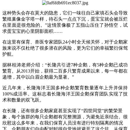
这种势头
会存在
莫大
的
隐患
，它们一味
往自己家填石头会导致
繁殖巢像
金字塔
一样
，
待
石头一点点下沉
，
蛋宝宝
就会被
压烂
在里面是
很危险
的
。”这情景
像极了五指山压住了孙悟空，试
求蛋宝宝的心里阴影面积
……
在这里有保育
、兽医专家团队
24小时全天候
关怀
，对于
企鹅家
族来说
不仅
杜绝了
很多
潜在的
风险
，
更为它们
的幸福
繁衍
保驾
护航
。
据
林桂
涛
老师介绍：
“长隆共引进7种企鹅，
有
5种企鹅已成功
繁育
。
从2013开始，获得二
百
多
只繁育成果
以来
，每一年都
在
递增
，其中
以
白眉企鹅
最
为显著
。”
近几年来，
长隆海洋王国
多种
企鹅
繁育
数量逐年上升
并
保持
100
%
成
活率。
这
标志着
长隆海洋王国
企鹅保育
团队
实现
了
技
术
和数量的
双
飞跃
。
在长隆
，还有
很多
企鹅
家庭
甚至
实现了
“
四世同堂
”的
繁荣景
象，
每个
族群的每只企鹅都有
完整溯源，为避免
近亲结合
。
很
欣慰
这么多年来，
在
我们保育人员没有进行
特别
隔离
的情况
下
，企鹅
朋友们
自由配对时很
自觉地就
避开了
这个
坑
。从
保育