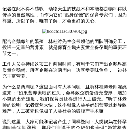
记者在此
不得不感叹，
动物
天
生
的
技战术和
本能
都是
物种
得以
传承的
自然属性，
而
作为它们
“贴身
保镖
”
的保育专家们，
因为
尊重
、所以
了解
，
唯有了解，才会更好的关心。
配合企鹅
每年的繁殖，林桂涛先生会带领他的团队
明确分工
，
投喂一定量
的营养素
，就是保育
企鹅夫妻黄金备孕期的重要环
节
之一。
工作人员
会
持续这项
工作两周
时间，有利于它们
产
出企
鹅界高
质量
企
鹅蛋
。所有
企鹅
在这
两周内
一边享受
美味鱼鱼
，一边
补
充丰富营养
。
为什么是
两周呢？
这里面
可有大学问呢
，且听
林桂涛老师
娓娓
道来
：
“如果营养素喂
的过久，
会
导致
企鹅蛋
蛋壳
变厚
，增加
小崽
的出壳
难度
，我们
保育员还得进行人工破壳
。”听了
林老
师的
说明
，记者恍然大悟
，
这不就
像人类孕妈妈
营养过剩导致
难产
，人工
破壳也像极了人类社会的破腹产手术
嘛
！
说到
这里，
大家
可能和记者产生了同样疑问
：
人类
妈妈
在怀孕
期间会定期孕检，
那我们
海洋王
的
企鹅
们
也会
做“
婚前检查