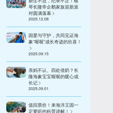
新生不息，纪录不止！横
琴长隆帝企鹅家族迎新派
对圆满落幕
2025.12.08
因爱与守护，共同见证海
象“喔喔”成长奇迹的欣喜！
2025.09.15
亲妈不认、四处借奶？长
隆海象宝宝喔喔的暖心成
长记
2025.09.01
值回票价！来海洋王国一
定要听的科普讲解！