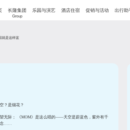
页
长隆集团
乐园与演艺
酒店住宿
促销与活动
出行助
Group
国就是这样蓝
空？是烟花？
望无际； 《MOM》是这么唱的——天空是蔚蓝色，窗外有千
念……