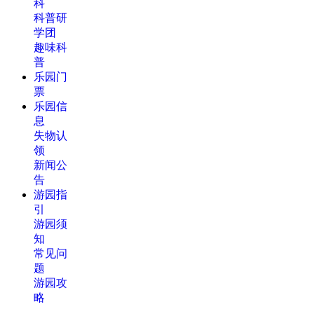
科
科普研
学团
趣味科
普
乐园门
票
乐园信
息
失物认
领
新闻公
告
游园指
引
游园须
知
常见问
题
游园攻
略