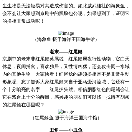
生生物是无法轻易对其造成伤害的。如此威武雄壮的海象鱼，
会不会让大家想到京剧中的黑脸包公呢，如果想到了，证明它
的扮相非常成功呢！
（海象鱼
摄于海洋王国海牛馆）
老末
——红尾鲶
京剧中的老末非红尾鲶莫属啦！红尾鲶属夜行性动物，它白天
休息，夜间捕食，喜欢独居，又性情凶猛，还会攻击同一水域
内的其他生物，大家快看！红尾鲶的胡须扮相是不是非常生动
形象呢。忘了告诉大家红尾鲶来自于亚马逊河流域，它还有一
个十分响亮的名字
——红尾护头鲿。相信胭脂红色的尾鳍会让
它在戏台上十分的醒目，感兴趣的朋友们可以找一找留有胡须
的红尾鲶在哪里呢？
（红尾鲶鱼
摄于海洋王国海牛馆）
丑角
——小丑鱼