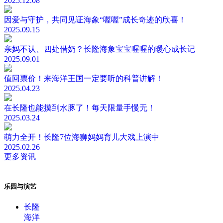
2025.12.08
因爱与守护，共同见证海象“喔喔”成长奇迹的欣喜！
2025.09.15
亲妈不认、四处借奶？长隆海象宝宝喔喔的暖心成长记
2025.09.01
值回票价！来海洋王国一定要听的科普讲解！
2025.04.23
在长隆也能摸到水豚了！每天限量手慢无！
2025.03.24
萌力全开！长隆7位海狮妈妈育儿大戏上演中
2025.02.26
更多资讯
乐园与演艺
长隆
海洋