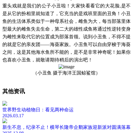
重头戏就是我们的公子小丑啦！大家快看看它的大花脸
,是不
是从它的扮相里就知道了，它充当的是戏班里面的丑角！小丑
鱼的生活体系类似于一种母系社会，雌鱼为大，每当部落里体
型最大的雌鱼失去生命，第二大的雄性成鱼将通过性逆转变身
为雌性来取代它的位置成为部落首领。说到小丑鱼，不得不提
的就是它的亲友团——海葵家族。小丑鱼可以自由穿梭于海葵
之间，这是其他海水鱼所不能的，是不是非常神奇呢！如果你
也喜欢小丑鱼，就敬请期待稍后的演出吧！
（小丑鱼
摄于海洋王国鲸鲨馆）
其他资讯
世界野生动植物日：看见两种命运
2026.03.17
新生不息，纪录不止！横琴长隆帝企鹅家族迎新派对圆满落幕