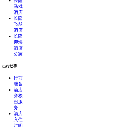
长隆
马戏
酒店
长隆
飞船
酒店
长隆
迎海
酒店
公寓
出行助手
行前
准备
酒店
穿梭
巴服
务
酒店
入住
时间