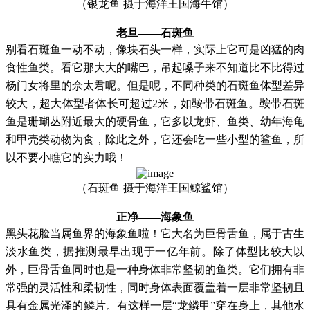
（银龙鱼
摄于海洋王国海牛馆）
老旦
——石斑鱼
别看石斑鱼一动不动，像块石头一样，实际上它可是凶猛的肉
食性鱼类。看它那大大的嘴巴，吊起嗓子来不知道比不比得过
杨门女将里的佘太君呢。但是呢，不同种类的石斑鱼体型差异
较大，超大体型者体长可超过
2米，如
鞍带石斑鱼
。鞍带石斑
鱼是珊瑚丛附近最大的硬骨鱼，它多以龙虾、鱼类、幼年海龟
和甲壳类动物为食，除此之外，它还会吃一些小型的鲨鱼，所
以不要小瞧它的实力哦！
（石斑鱼
摄于海洋王国鲸鲨馆）
正净
——海象鱼
黑头花脸当属鱼界的海象鱼啦
！它大名为巨骨舌鱼，属于古生
淡水鱼类，据推测最早出现于一亿年前。除了体型比较大以
外，巨骨舌鱼同时也是一种身体非常坚韧的鱼类。它们拥有非
常强的灵活性和柔韧性，同时身体表面覆盖着一层非常坚韧且
具有金属光泽的鳞片。有这样一层
“龙鳞甲”穿在身上，其他水