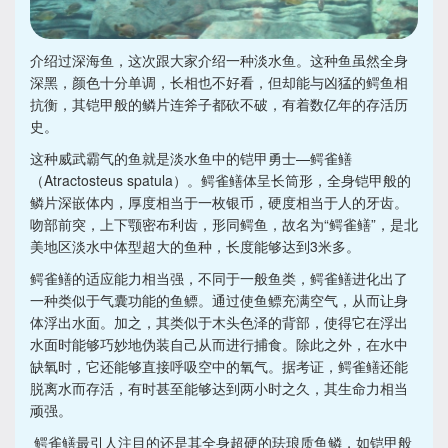
介绍过深海鱼，这次跟大家介绍一种淡水鱼。这种鱼虽然全身
深黑，颜色十分单调，长相也不好看，但却能与凶猛的鳄鱼相
抗衡，其铠甲般的鳞片连斧子都砍不破，有着数亿年的存活历
史。
这种威武霸气的鱼就是淡水鱼中的铠甲勇士—鳄雀鳝
（Atractosteus spatula）。鳄雀鳝体呈长筒形，全身铠甲般的
鳞片深嵌体内，厚度相当于一枚银币，硬度相当于人的牙齿。
吻部前突，上下颚密布利齿，形同鳄鱼，故名为“鳄雀鳝”，是北
美地区淡水中体型超大的鱼种，长度能够达到3米多。
鳄雀鳝的适应能力相当强，不同于一般鱼类，鳄雀鳝进化出了
一种类似于气囊功能的鱼鳔。通过使鱼鳔充满空气，从而让身
体浮出水面。加之，其类似于木头色泽的背部，使得它在浮出
水面时能够巧妙地伪装自己从而进行捕食。除此之外，在水中
缺氧时，它还能够直接呼吸空中的氧气。据考证，鳄雀鳝还能
脱离水而存活，有时甚至能够达到两小时之久，其生命力相当
顽强。
鳄雀鳝最引人注目的还是其全身超硬的珐琅质鱼鳞，如铠甲般