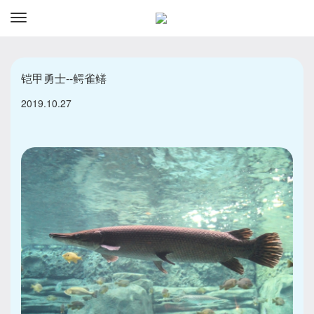
资讯
预订
铠甲勇士--鳄雀鳝
2019.10.27