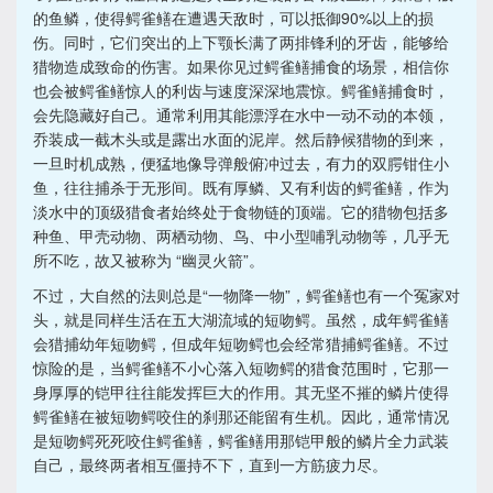
的鱼鳞，使得鳄雀鳝在遭遇天敌时，可以抵御90%以上的损
伤。同时，它们突出的上下颚长满了两排锋利的牙齿，能够给
猎物造成致命的伤害。如果你见过鳄雀鳝捕食的场景，相信你
也会被鳄雀鳝惊人的利齿与速度深深地震惊。鳄雀鳝捕食时，
会先隐藏好自己。通常利用其能漂浮在水中一动不动的本领，
乔装成一截木头或是露出水面的泥岸。然后静候猎物的到来，
一旦时机成熟，便猛地像导弹般俯冲过去，有力的双腭钳住小
鱼，往往捕杀于无形间。既有厚鳞、又有利齿的鳄雀鳝，作为
淡水中的顶级猎食者始终处于食物链的顶端。它的猎物包括多
种鱼、甲壳动物、两栖动物、鸟、中小型哺乳动物等，几乎无
所不吃，故又被称为 “幽灵火箭”。
不过，大自然的法则总是“一物降一物”，鳄雀鳝也有一个冤家对
头，就是同样生活在五大湖流域的短吻鳄。虽然，成年鳄雀鳝
会猎捕幼年短吻鳄，但成年短吻鳄也会经常猎捕鳄雀鳝。不过
惊险的是，当鳄雀鳝不小心落入短吻鳄的猎食范围时，它那一
身厚厚的铠甲往往能发挥巨大的作用。其无坚不摧的鳞片使得
鳄雀鳝在被短吻鳄咬住的刹那还能留有生机。因此，通常情况
是短吻鳄死死咬住鳄雀鳝，鳄雀鳝用那铠甲般的鳞片全力武装
自己，最终两者相互僵持不下，直到一方筋疲力尽。