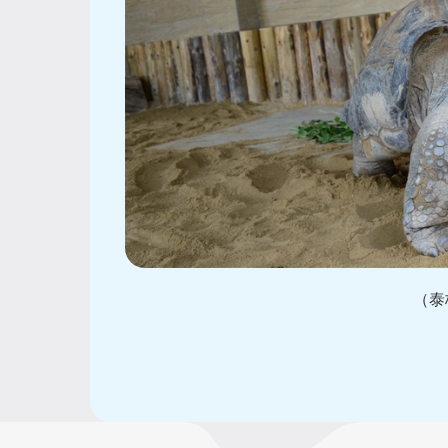
（泰格与饲养员