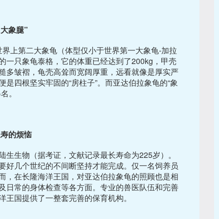
“大象腿”
ntea）是世界上第二大象龟（体型仅小于世界第一大象龟-加拉
一只象龟泰格，它的体重已经达到了200kg，甲壳
粗糙多皱褶，龟壳高耸而宽阔厚重，远看就像是厚实严
是四根坚实牢固的“房柱子”。而亚达伯拉象龟的“象
得名。
长寿的烦恼
陆生生物（据考证，文献记录最长寿命为225岁）。
要好几个世纪的不间断坚持才能完成。仅一名饲养员
而，在长隆海洋王国，对亚达伯拉象龟的照顾也是相
及日常的身体检查等各方面。专业的兽医队伍和完善
洋王国提供了一整套完善的保育机构。