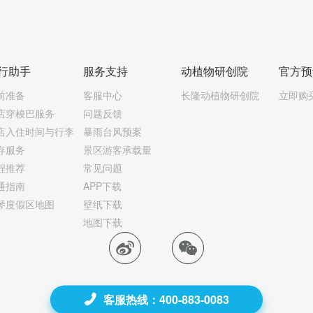
行助手
服务支持
动植物研创院
官方预
前准备
客服中心
长隆动植物研创院
立即购
店穿梭巴服务
问题反馈
店入住时间与行李
暴雨台风预案
存服务
景区游客承载量
程推荐
常见问题
通指南
APP下载
琴度假区地图
壁纸下载
地图下载
客服热线：400-883-0083