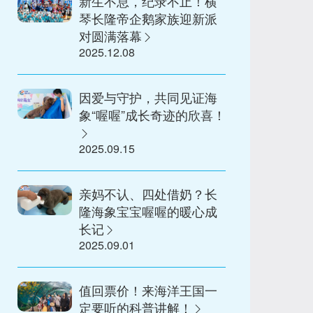
新生不息，纪录不止！横
琴长隆帝企鹅家族迎新派
对圆满落幕
2025.12.08
因爱与守护，共同见证海
象“喔喔”成长奇迹的欣喜！
2025.09.15
亲妈不认、四处借奶？长
隆海象宝宝喔喔的暖心成
长记
2025.09.01
值回票价！来海洋王国一
定要听的科普讲解！