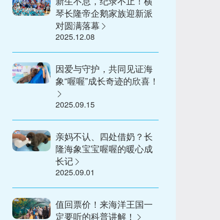
新生不息，纪录不止！横
琴长隆帝企鹅家族迎新派
对圆满落幕
2025.12.08
因爱与守护，共同见证海
象“喔喔”成长奇迹的欣喜！
2025.09.15
亲妈不认、四处借奶？长
隆海象宝宝喔喔的暖心成
长记
2025.09.01
值回票价！来海洋王国一
定要听的科普讲解！