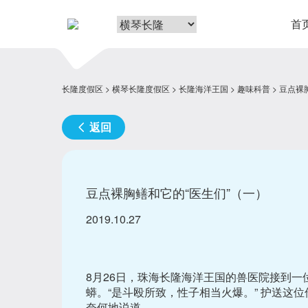
首
长隆度假区
横琴长隆度假区
长隆海洋王国
趣味科普
豆点裸
返回
豆点裸胸鳝和它的“医生们”（一）
2019.10.27
8月26日，珠海长隆海洋王国的兽医院接到一
蟒。“是斗殴所致，性子相当火爆。” 护送这
奈何地说道。