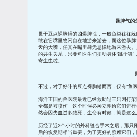
暴脾气的
畏于豆点裸胸鳝的凶爆脾性，一般鱼类往往躲
敢在它嘴里悠闲自在地游来游去，而这位暴脾
齿的大嘴，任其在嘴里肆无忌惮地游来游去。
的共生关系，只要鱼医生们扭动身体“跳个舞
寄生虫啦。
不过，对于好斗的豆点裸胸鳝而言，仅有“鱼医
海洋王国的兽医院最近已经救助过三只因打架
全都是被咬伤，这个时候必须立即给它们进行
然会因失血过多致死，生命有时候，就是这么
历经了近2个小时的外科缝合手术之后，那只
后的恢复期相当重要，为了更好的照顾它们，