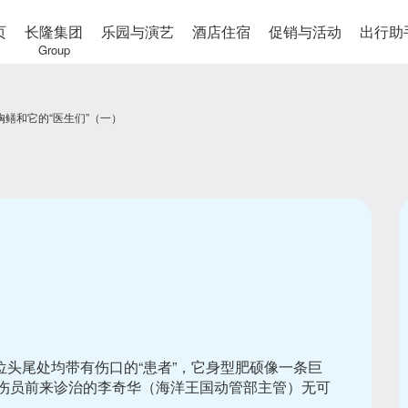
页
长隆集团
乐园与演艺
酒店住宿
促销与活动
出行助
Group
胸鳝和它的“医生们”（一）
位头尾处均带有伤口的“患者”，它身型肥硕像一条巨
位伤员前来诊治的李奇华（海洋王国动管部主管）无可