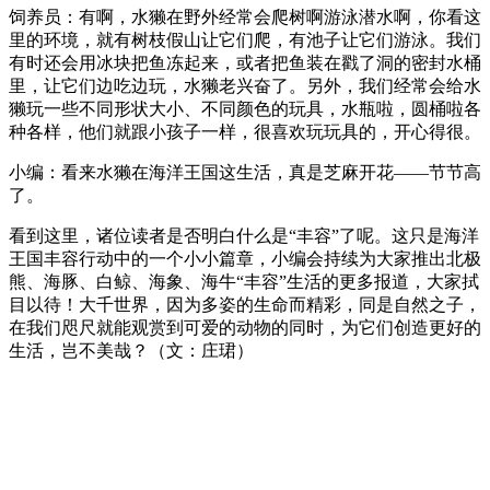
饲养员：有啊，水獭在野外经常会爬树啊游泳潜水啊，你看这
里的环境，就有树枝假山让它们爬，有池子让它们游泳。我们
有时还会用冰块把鱼冻起来，或者把鱼装在戳了洞的密封水桶
里，让它们边吃边玩，水獭老兴奋了。另外，我们经常会给水
獭玩一些不同形状大小、不同颜色的玩具，水瓶啦，圆桶啦各
种各样，他们就跟小孩子一样，很喜欢玩玩具的，开心得很。
小编：看来水獭在海洋王国这生活，真是芝麻开花——节节高
了。
看到这里，诸位读者是否明白什么是“丰容”了呢。这只是海洋
王国丰容行动中的一个小小篇章，小编会持续为大家推出北极
熊、海豚、白鲸、海象、海牛“丰容”生活的更多报道，大家拭
目以待！大千世界，因为多姿的生命而精彩，同是自然之子，
在我们咫尺就能观赏到可爱的动物的同时，为它们创造更好的
生活，岂不美哉？（文：庄珺）