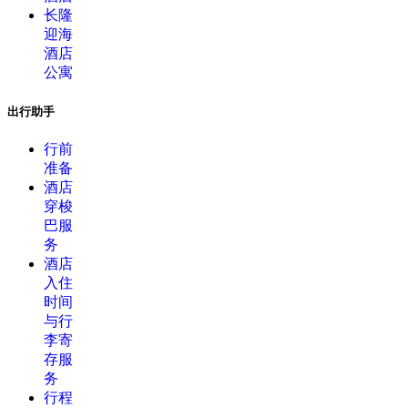
长隆
迎海
酒店
公寓
出行助手
行前
准备
酒店
穿梭
巴服
务
酒店
入住
时间
与行
李寄
存服
务
行程