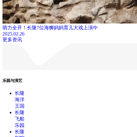
萌力全开！长隆7位海狮妈妈育儿大戏上演中
2025.02.26
更多资讯
乐园与演艺
长隆
海洋
王国
长隆
飞船
乐园
长隆