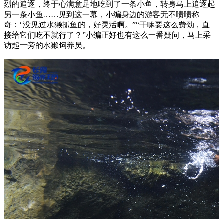
烈的追逐，终于心满意足地吃到了一条小鱼，转身马上追逐起
另一条小鱼……见到这一幕，小编身边的游客无不啧啧称
奇：“没见过水獭抓鱼的，好灵活啊。”“干嘛要这么费劲，直
接给它们吃不就行了？”小编正好也有这么一番疑问，马上采
访起一旁的水獭饲养员。