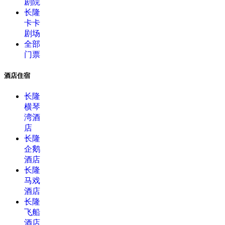
剧院
长隆
卡卡
剧场
全部
门票
酒店住宿
长隆
横琴
湾酒
店
长隆
企鹅
酒店
长隆
马戏
酒店
长隆
飞船
酒店