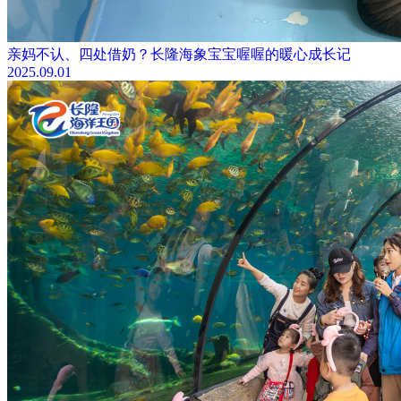
亲妈不认、四处借奶？长隆海象宝宝喔喔的暖心成长记
2025.09.01