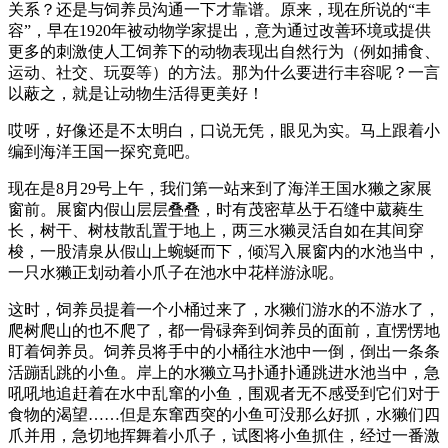
关系？还是与饲养员沟通一下才靠谱。原来，现在所说的“丰
容”，早在1920年被动物学家提出，意为通过改善环境或提供
更多的刺激使人工饲养下的动物表现出自然行为（例如捕食、
运动、社交、玩耍等）的方法。那为什么要进行丰容呢？一言
以蔽之，就是让动物生活得更美好！
哎呀，好像还是不太明白，口说无凭，眼见为实。马上跟着小
编到海洋王国一探究竟吧。
现在是8月29号上午，我们第一站来到了海洋王国水獭之家展
窗前。展窗内假山层层叠叠，时有茂密草丛于石缝中葳蕤生
长，树干、树枝散乱置于地上，两三水獭灵活自如在其间穿
梭，一股清泉从假山上蜿蜒而下，倾泻入展窗内的水池当中，
一只水獭正划动着小爪子在池水中花样游泳呢。
这时，饲养员提着一个小桶过来了，水獭们游水的不游水了，
爬树爬山的也不爬了，都一骨碌奔到饲养员的面前，直愣愣地
盯着饲养员。饲养员将手中的小桶往水池中一倒，倒出一条条
活蹦乱跳的小鱼。岸上的水獭立马扑通扑通跳进水池当中，急
吼吼地追赶着在水中乱窜的小鱼，围观者无不感受到它们对于
食物的渴望……但是东窜西突的小鱼可没那么好抓，水獭们四
爪并用，急切地挥舞着小爪子，试图将小鱼抓住，经过一番激