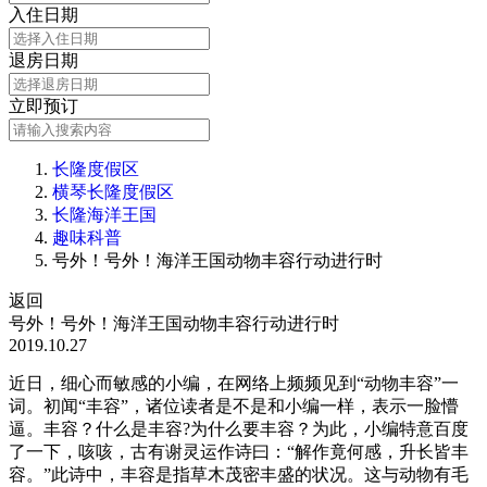
入住日期
退房日期
立即预订
长隆度假区
横琴长隆度假区
长隆海洋王国
趣味科普
号外！号外！海洋王国动物丰容行动进行时
返回
号外！号外！海洋王国动物丰容行动进行时
2019.10.27
近日，细心而敏感的小编，在网络上频频见到“动物丰容”一
词。初闻“丰容”，诸位读者是不是和小编一样，表示一脸懵
逼。丰容？什么是丰容?为什么要丰容？为此，小编特意百度
了一下，咳咳，古有谢灵运作诗曰：“解作竟何感，升长皆丰
容。”此诗中，丰容是指草木茂密丰盛的状况。这与动物有毛