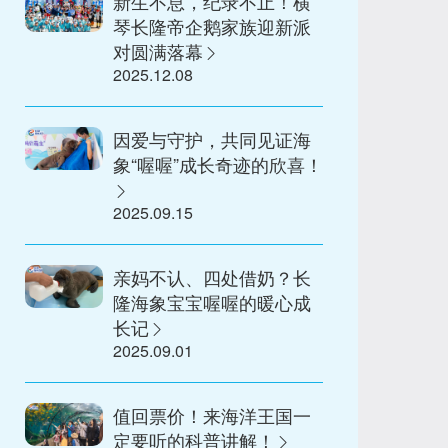
新生不息，纪录不止！横
琴长隆帝企鹅家族迎新派
对圆满落幕
2025.12.08
因爱与守护，共同见证海
象“喔喔”成长奇迹的欣喜！
2025.09.15
亲妈不认、四处借奶？长
隆海象宝宝喔喔的暖心成
长记
2025.09.01
值回票价！来海洋王国一
定要听的科普讲解！