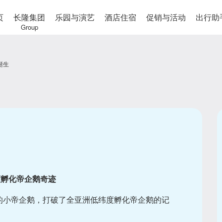
页
长隆集团
乐园与演艺
酒店住宿
促销与活动
出行助
Group
诞生
度孵化帝企鹅奇迹
的小帝企鹅，打破了全亚洲低纬度孵化帝企鹅的记