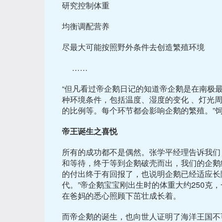
研究控制体重
均衡调配营养
尽最大可能按照野外条件去创造繁殖环境
……
“但凡看过帝企鹅日记的知道帝企鹅是在南极
种环境条件，包括温度、湿度的变化 、灯光
的比例等。每个环节都会影响企鹅的繁殖。”
帝王诞生之喜悦
所有的成功都不是偶然。张学平经理告诉我们
和等待，终于等到企鹅破壳而出，我们的企鹅
的付出终于有回报了，也说明企鹅已经适应长
代。”帝企鹅宝宝刚出生时的体重大约250克
在爸妈的悉心照顾下茁壮成长着。
而帝企鹅的诞生，也向世人证明了海洋王国不