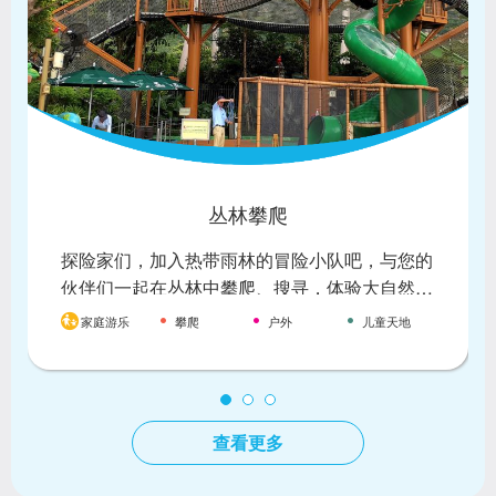
丛林攀爬
探险家们，加入热带雨林的冒险小队吧，与您的
伙伴们一起在丛林中攀爬、搜寻，体验大自然的
神奇，探索热带雨林深处的秘密。
家庭游乐
攀爬
户外
儿童天地
查看更多