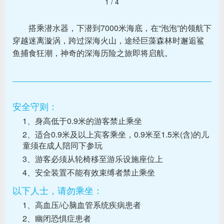
1
/
4
搭乘潜水器，下潜到7000米海底，在“泡泡”的领航下
穿越迷离漩涡，跨过深海火山，途经巨藻森林时邂逅鲨
鱼捕食狂潮，神奇的深海历险之旅即将启航。
安全守则：
1、身高低于0.9米的游客禁止乘坐
2、适合0.9米及以上宾客乘坐，0.9米至1.5米(含)的儿
童须在成人陪同下参玩
3、游客必须从轮椅移至游乐设施座位上
4、安全装置不能有效束缚者禁止乘坐
以下人士，请勿乘坐：
1、高血压/心脑血管系统疾病患者
2、幽闭恐惧症患者