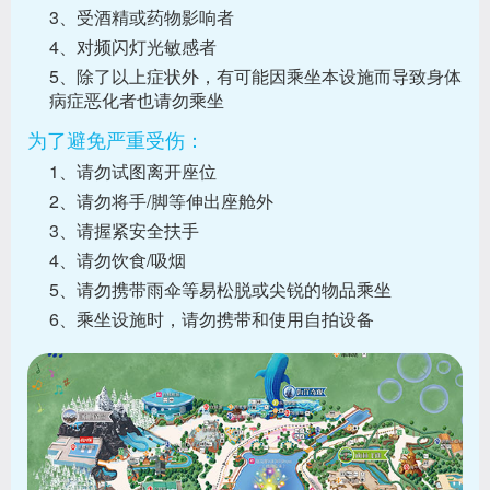
3、受酒精或药物影响者
4、对频闪灯光敏感者
5、除了以上症状外，有可能因乘坐本设施而导致身体
病症恶化者也请勿乘坐
为了避免严重受伤：
1、请勿试图离开座位
2、请勿将手/脚等伸出座舱外
3、请握紧安全扶手
4、请勿饮食/吸烟
5、请勿携带雨伞等易松脱或尖锐的物品乘坐
6、乘坐设施时，请勿携带和使用自拍设备