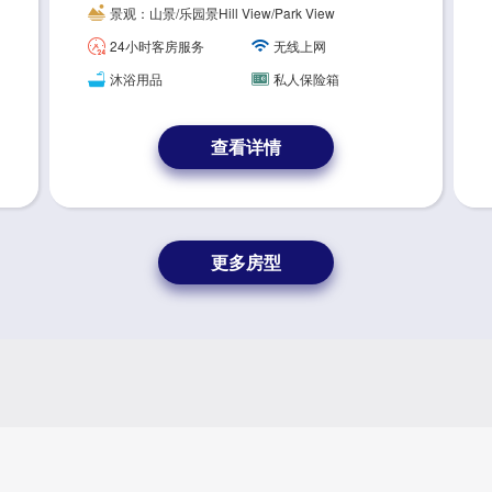
h the theme of "Lunar Exploration", the g
景观：山景/乐园景Hill View/Park View
uestroom expresses the moon landing in
24小时客房服务
无线上网
augurated a new era in space exploratio
n, encouraging people to try their best to
沐浴用品
私人保险箱
protect species diversity and our beautif
ul homeland.
查看详情
更多房型