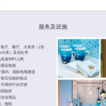
）
服务及设施
有客厅、餐厅、大床房（
1
张
m
大床）及浴缸等
高速WIFI上网
清液晶电视
5个国内、国际电视频道
有留言信箱的电话
立可调控中央空调
用保险柜
牌沐浴用品
袍、拖鞋