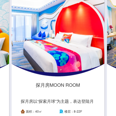
探月房MOON ROOM
探月房以“探索月球”为主题，表达登陆月
球开创了太空探索的新纪元，号召人们携
面积：40㎡
楼层：8-22F
手维护生物多样性及人类美好家园。 Wit