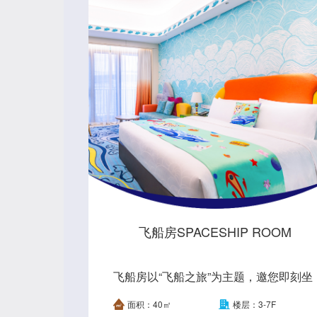
飞船房SPACESHIP ROOM
飞船房以“飞船之旅”为主题，邀您即刻坐
上飞船，一起漫步奇幻世界，探秘璀璨太
面积：40㎡
楼层：3-7F
空，展开一段神奇的未知之旅。 With the