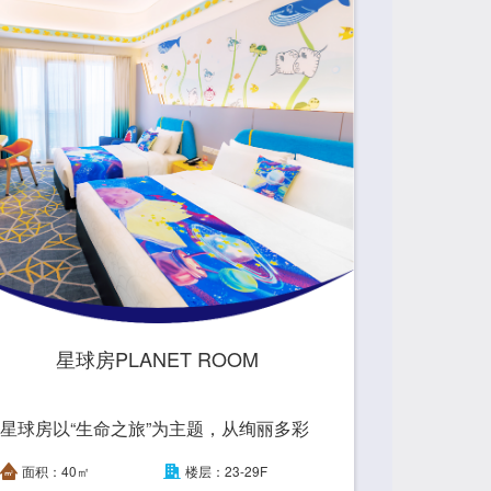
星球房PLANET ROOM
星球房以“生命之旅”为主题，从绚丽多彩
的鱼群，到美丽的花繁世界，唤醒人们回
面积：40㎡
楼层：23-29F
归生命本质，乐享美好生活。 With the th