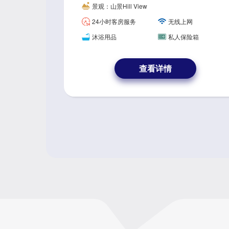
theme of "Spaceship Holiday ", the gues
景观：山景Hill View
troom invites you to get into the spaceshi
24小时客房服务
无线上网
p, walk on the world, about to start an ex
citing voyage into an unknown world.
沐浴用品
私人保险箱
查看详情