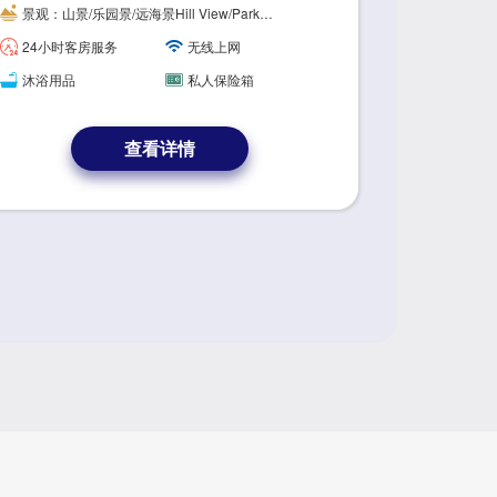
eme of "Journey of Life", the Planet Roo
景观：山景/乐园景/远海景Hill View/Park
View/Sea View
m brings awareness to people to return t
24小时客房服务
无线上网
o the essence of life and enjoy the wond
erful world.
沐浴用品
私人保险箱
查看详情