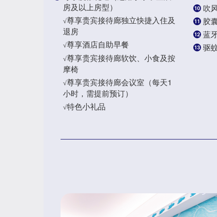
房及以上房型）
吹
10
尊享贵宾接待廊独立快捷入住及
胶
√
11
退房
蓝
12
尊享酒店自助早餐
√
驱
13
尊享贵宾接待廊软饮、小食及按
√
摩椅
尊享贵宾接待廊会议室（每天1
√
小时，需提前预订）
特色小礼品
√