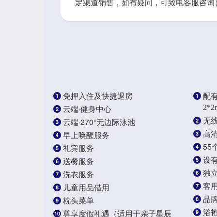
定渠道销售，如有疑问，可致电客服咨询
免押入住及快捷退房
1
1
配
云端·健身中心
2*2
2
无线
云端·270°无边际泳池
2
3
高
早上唤醒服务
3
4
5
礼宾服务
4
5
设
送餐服务
5
6
独
洗衣服务
6
7
客
儿童用品借用
7
8
品
枕头菜单
8
9
浴
尊享度假礼遇（适用于亲子星辰
9
10