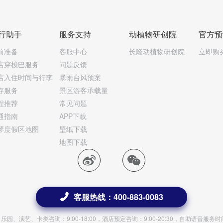
行助手
服务支持
动植物研创院
官方预
前准备
客服中心
长隆动植物研创院
立即购
店穿梭巴服务
问题反馈
店入住时间与行李
暴雨台风预案
存服务
景区游客承载量
程推荐
常见问题
通指南
APP下载
琴度假区地图
壁纸下载
地图下载
客服热线：400-883-0083
园、演艺、卡类咨询：9:00-18:00，酒店预定咨询：9:00-20:30，自助语音服务