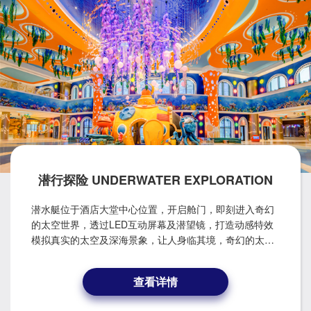
潜行探险 UNDERWATER EXPLORATION
潜水艇位于酒店大堂中心位置，开启舱门，即刻进入奇幻
的太空世界，透过LED互动屏幕及潜望镜，打造动感特效
模拟真实的太空及深海景象，让人身临其境，奇幻的太空
探索之旅一触即发。 The submarine is located at the
center of the hotel lobby. You can take it to experience
查看详情
the wonders of the space world through realistic
simulation. Use the periscope and interactive LED