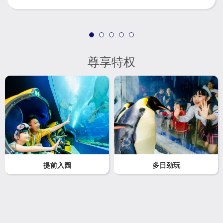
display to explore the fantasy space and underwater
world.
尊享特权
提前入园
多日劲玩