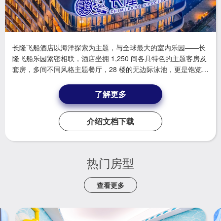
长隆飞船酒店以海洋探索为主题，与全球最大的室内乐园——长
隆飞船乐园紧密相联，酒店坐拥 1,250 间各具特色的主题客房及
套房，多间不同风格主题餐厅，28 楼的无边际泳池，更是饱览度
假区怡人美景，夜幕欣赏长隆海洋王国精彩烟花汇演的观景之
地。酒店依托丰富的珍稀海洋生物展览、科普教育、大型演艺节
了解更多
目及互动游乐设施等园区资源，为您开启一段奇妙独特的科普探
索之旅。
介绍文档下载
热门房型
查看更多