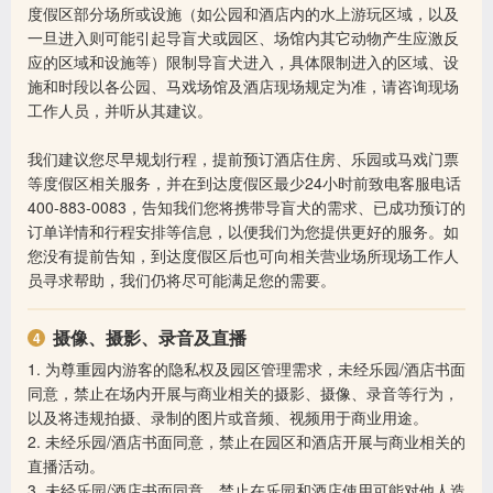
度假区部分场所或设施（如公园和酒店内的水上游玩区域，以及
一旦进入则可能引起导盲犬或园区、场馆内其它动物产生应激反
应的区域和设施等）限制导盲犬进入，具体限制进入的区域、设
施和时段以各公园、马戏场馆及酒店现场规定为准，请咨询现场
工作人员，并听从其建议。
我们建议您尽早规划行程，提前预订酒店住房、乐园或马戏门票
等度假区相关服务，并在到达度假区最少24小时前致电客服电话
400-883-0083，告知我们您将携带导盲犬的需求、已成功预订的
订单详情和行程安排等信息，以便我们为您提供更好的服务。如
您没有提前告知，到达度假区后也可向相关营业场所现场工作人
员寻求帮助，我们仍将尽可能满足您的需要。
摄像、摄影、录音及直播
1. 为尊重园内游客的隐私权及园区管理需求，未经乐园/酒店书面
同意，禁止在场内开展与商业相关的摄影、摄像、录音等行为，
以及将违规拍摄、录制的图片或音频、视频用于商业用途。
2. 未经乐园/酒店书面同意，禁止在园区和酒店开展与商业相关的
直播活动。
3. 未经乐园/酒店书面同意，禁止在乐园和酒店使用可能对他人造