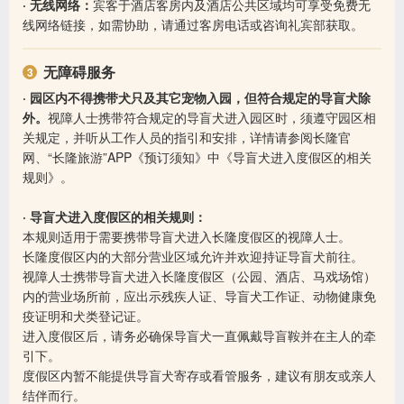
· 无线网络：
宾客于酒店客房内及酒店公共区域均可享受免费无
线网络链接，如需协助，请通过客房电话或咨询礼宾部获取。
无障碍服务
· 园区内不得携带犬只及其它宠物入园，但符合规定的导盲犬除
外。
视障人士携带符合规定的导盲犬进入园区时，须遵守园区相
关规定，并听从工作人员的指引和安排，详情请参阅长隆官
网、“长隆旅游”APP《预订须知》中《导盲犬进入度假区的相关
规则》。
· 导盲犬进入度假区的相关规则：
本规则适用于需要携带导盲犬进入长隆度假区的视障人士。
长隆度假区内的大部分营业区域允许并欢迎持证导盲犬前往。
视障人士携带导盲犬进入长隆度假区（公园、酒店、马戏场馆）
内的营业场所前，应出示残疾人证、导盲犬工作证、动物健康免
疫证明和犬类登记证。
进入度假区后，请务必确保导盲犬一直佩戴导盲鞍并在主人的牵
引下。
度假区内暂不能提供导盲犬寄存或看管服务，建议有朋友或亲人
结伴而行。