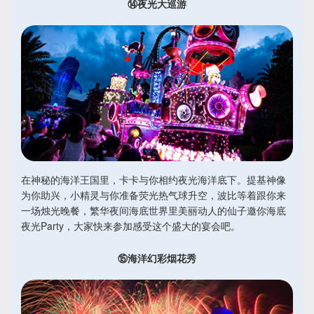
⑭夜光大巡游
在神秘的海洋王国里，卡卡与你相约夜光海洋底下。提基神像
为你助兴，小精灵与你准备荧光热气球升空，波比等着跟你来
一场烛光晚餐，繁华夜间海底世界里美丽动人的仙子邀你海底
夜光Party，大家快来参加感受这个盛大的宴会吧。
⑮海洋幻彩烟花秀