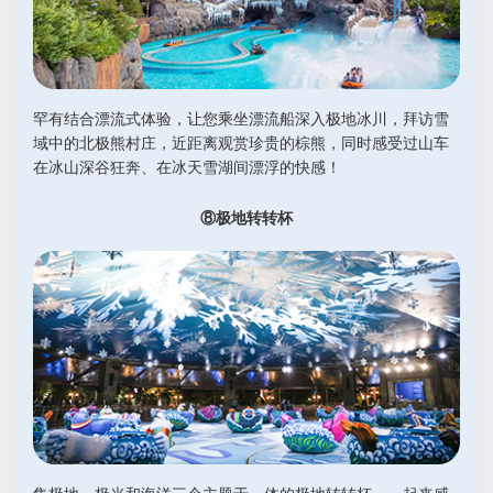
罕有结合漂流式体验，让您乘坐漂流船深入极地冰川，拜访雪
域中的北极熊村庄，近距离观赏珍贵的棕熊，同时感受过山车
在冰山深谷狂奔、在冰天雪湖间漂浮的快感！
⑧极地转转杯
集极地、极光和海洋三个主题于一体的极地转转杯，一起来感