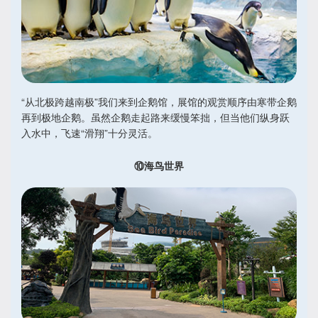
“从北极跨越南极”我们来到企鹅馆，展馆的观赏顺序由寒带企鹅
再到极地企鹅。虽然企鹅走起路来缓慢笨拙，但当他们纵身跃
入水中，飞速“滑翔”十分灵活。
⑩海鸟世界