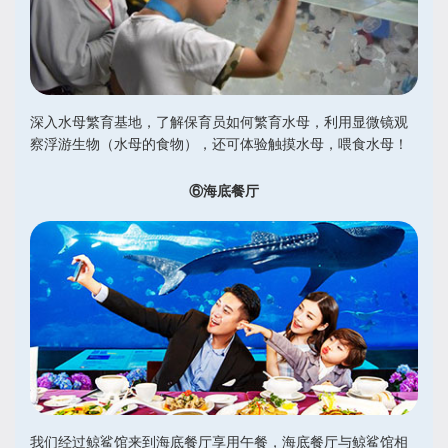
深入水母繁育基地，了解保育员如何繁育水母，利用显微镜观
察浮游生物（水母的食物），还可体验触摸水母，喂食水母！
⑥海底餐厅
我们经过鲸鲨馆来到海底餐厅享用午餐，海底餐厅与鲸鲨馆相