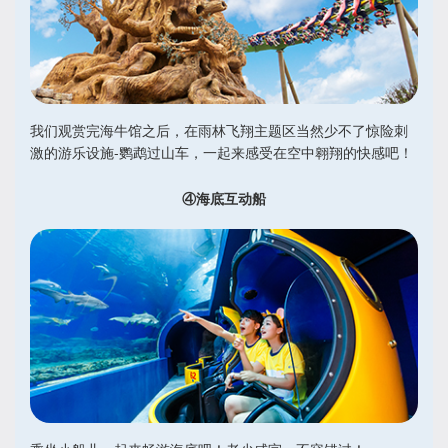
我们观赏完海牛馆之后，在雨林飞翔主题区当然少不了惊险刺
激的游乐设施-鹦鹉过山车，一起来感受在空中翱翔的快感吧！
④海底互动船