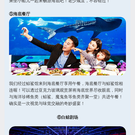
乘坐小船儿一起来畅游海底吧！老少咸宜，不容错过！
⑤海底餐厅
我们经过鲸鲨馆来到海底餐厅享用午餐，海底餐厅与鲸鲨馆相
连喔！可以透过亚克力玻璃观赏屏将海底世界尽收眼底，同时
与海洋珍稀鱼类（鲸鲨、魔鬼鱼等鱼类齐聚一堂）共进午餐！
确实是一次视觉与味觉交融的奇妙盛宴！
⑥白鲸剧场