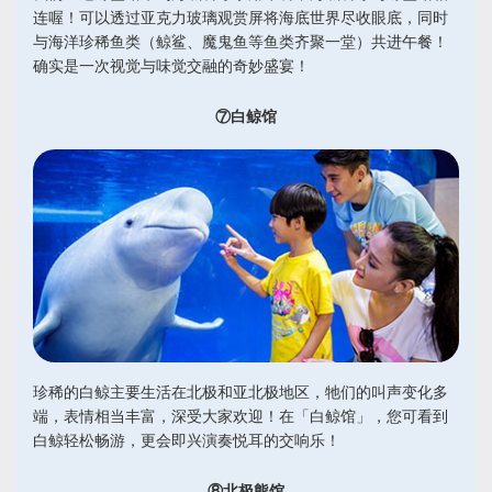
连喔！可以透过亚克力玻璃观赏屏将海底世界尽收眼底，同时
与海洋珍稀鱼类（鲸鲨、魔鬼鱼等鱼类齐聚一堂）共进午餐！
确实是一次视觉与味觉交融的奇妙盛宴！
⑦白鲸馆
珍稀的白鲸主要生活在北极和亚北极地区，牠们的叫声变化多
端，表情相当丰富，深受大家欢迎！在「白鲸馆」，您可看到
白鲸轻松畅游，更会即兴演奏悦耳的交响乐！
⑧北极熊馆