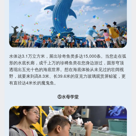
水体达3.1万立方米，展出珍奇鱼类多达15,000条。当您走在弧
形的水底长廊，成千上万的珍稀鱼类在您身边游过，圆形穹顶
透现出五光十色的海底世界。想在海底体验从未见过的壮阔视
野，就要来到高8.3米、长39.6米的亚克力玻璃观赏屏鲸鲨，更
有直径达4米长的魔鬼鱼。
⑤水母学堂