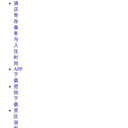
酒
店
寄
存
服
务
与
入
住
时
间
APP
下
载
壁
纸
下
载
景
区
游