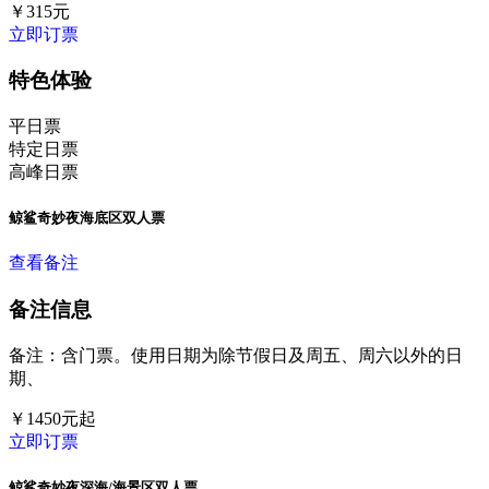
￥
315
元
立即订票
特色体验
平日票
特定日票
高峰日票
鲸鲨奇妙夜海底区双人票
查看备注
备注信息
备注：含门票。使用日期为除节假日及周五、周六以外的日
期、
￥
1450
元起
立即订票
鲸鲨奇妙夜深海/海景区双人票