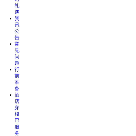
礼
遇
资
讯
公
告
常
见
问
题
行
前
准
备
酒
店
穿
梭
巴
服
务