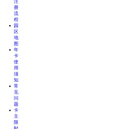
注
册
流
程
园
区
地
图
年
卡
使
用
须
知
常
见
问
题
卡
主
限
时