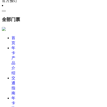
官方预订
全部门票
首
页
年
卡
产
品
介
绍
交
通
指
南
年
卡