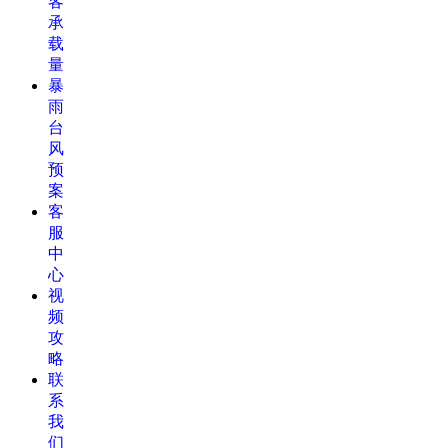
客
承
载
量
暴
雨
台
风
预
案
客
服
中
心
视
频
攻
略
联
系
我
们