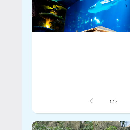
1
/
7