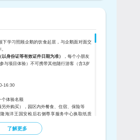
领下学习照顾企鹅的饮食起居，与企鹅面对面交
作。
岁（以身份证等有效证件日期为准）
，每个小朋友
不参与项目体验）不可携带其他随行游客（含3岁
0-16:30
一个体验名额
须另外购买），园区内外餐食、住宿、保险等
长隆海洋王国安检后右侧尊享服务中心换取纸质
法换取二维码活动票。在活动开始前，请提前10
了解更多
）集合。