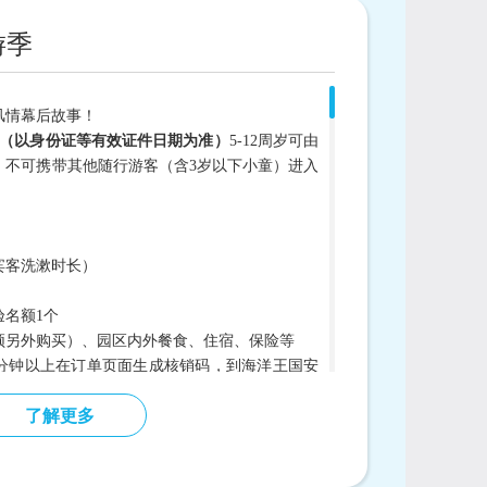
游季
风情幕后故事！
（以身份证等有效证件日期为准）
5-12周岁可由
，不可携带其他随行游客（含3岁以下小童）进入
宾客洗漱时长）
验名额
1个
须另外购买）、园区内外餐食、住宿、保险等
0分钟以上在订单页面生成核销码，到海洋王国安
票。并领取活动挂牌凭证，在活动开始前，请提
了解更多