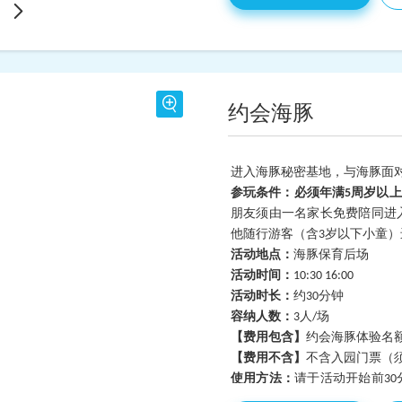
候。
约会海豚
进入海豚秘密基地，与海豚面
参玩条件：必须年满5周岁以
朋友须由一名家长免费陪同进
他随行游客（含3岁以下小童
活动地点：
海豚保育后场
活动时间：
10:30 16:00
活动时长：
约30分钟
容纳人数：
3
人/场
【费用包含】
约会海豚体验名额
【费用不含】
不含入园门票（
使用方法：
请于活动开始前3
安检后右侧尊享服务中心完成