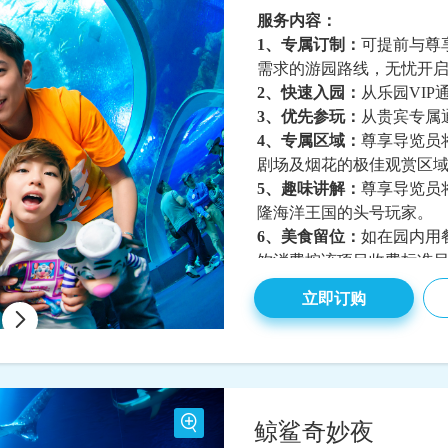
服务内容：
1、专属订制：
可提前与尊
需求的游园路线，无忧开
2、快速入园：
从乐园VI
3、优先参玩：
从贵宾专属
4、专属区域：
尊享导览员
剧场及烟花的极佳观赏区
5、趣味讲解：
尊享导览员
隆海洋王国的头号玩家。
6、美食留位：
如在园内用
饮消费按该项目收费标准
7、购物折扣：
在尊享导览
立即订购
商品8折优惠。
8、游园纪念：
为您和您家
鲸鲨奇妙夜