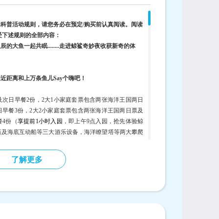
科普活动规则，请您务必在预定/购买前认真阅读。阅读
受下述规则的全部内容：
大鱼一起共眠........走进鲸鲨奇妙夜收获新奇的体
近距离和上万条鱼儿Say个嗨吧！
次日早餐2份，2大1小家庭套票包含两张海洋王国两日
早餐3份，2大2小家庭套票包含两张海洋王国两日票及
4份（
享提前1小时入园
，即上午9点入园，抢先体验鲸
塔及海底互动船等三大游乐设备，海洋
瞭
望塔等两大攀爬
开园时间以园区当日公告为准。）及海洋王国鲸鲨馆海底
了解更多
人；
名成人及1名游园当日年龄已满3周岁但未满12周岁的儿