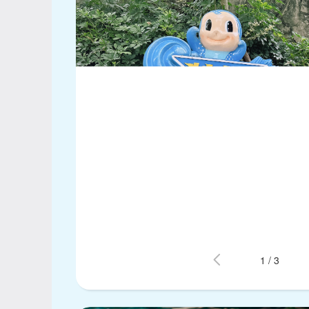
1
/
3