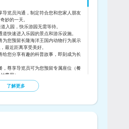
享导览员沟通，制定符合您和您家人朋友
启奇妙的一天。
P通道入园，快乐游园无需等待。
通道快速进入乐园的景点和游乐设施。
将为您预留长隆海洋王国内动物行为展示
域，最近距离享受美好。
将给您分享有趣的科普故事，即刻成为长
餐，尊享导览员可为您预留专属座位（餐
另付费用）。
员的陪同下，享受长隆海洋王国自营正价
了解更多
人朋友准备了每人一张的纪念相片。