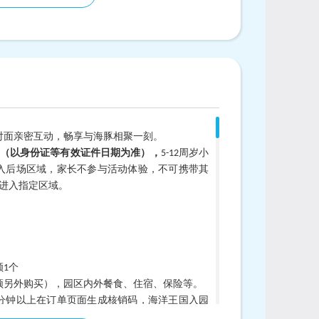
对面亲密互动，畅享与海豚相聚一刻。
上（以身份证等有效证件日期为准），
5-12
周岁小
入后场区域，家长不参与活动体验，不可携带其
）进入指定区域。
1个
须另外购买），园区内外餐食、住宿、保险等。
0分钟以上在订单页面生成核销码，海洋王国入园
核票，领取活动挂牌凭证并确认海豚剧场观演场