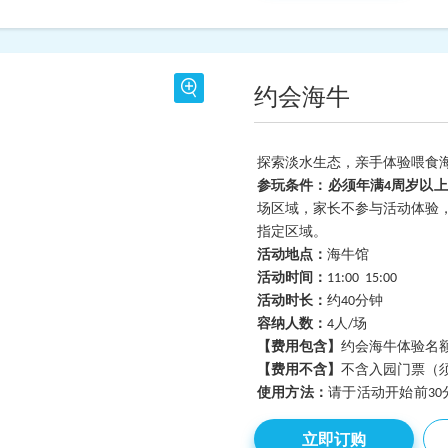
约会海牛
探索淡水生态，亲手体验喂食
参玩条件：必须年满4周岁以
场区域，家长不参与活动体验
指定区域。
活动地点：
海牛馆
活动时间：
11:00 15:00
活动时长：
约40分钟
容纳人数：
4
人/场
【费用包含】
约会海牛体验名额
【费用不含】
不含入园门票（
使用方法：
请于活动开始前3
安检后右侧尊享服务中心完成
立即订购
次（可享VIP观演席）。活动