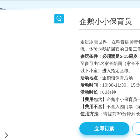
企鹅小小保育员
走进冰雪世界，在科普讲师带
流，体验企鹅铲屎官的日常工
参玩条件：
必须满足5-15周
至多可由1名家长陪同（家长
以下小童）进入指定区域。
活动地点：
企鹅馆保育后场
活动时间：
10:30-11:30
、15:3
活动时长：
60
分钟
【费用包含】
企鹅小小保育员
不含入园门票（
【费用不含】
使用方法：
请提前30分钟到
票，完成核票。自助取票机无
立即订购
分钟在触摸池（水獭之家对面