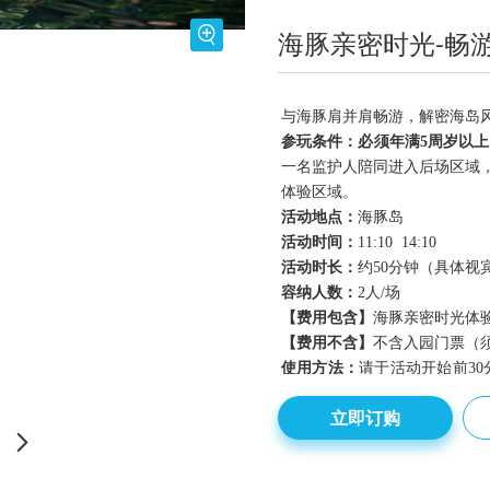
海豚亲密时光-畅
与海豚肩并肩畅游，解密海岛
参玩条件：必须年满
5
周岁以上
一名监护人陪同进入后场区域
体验区域。
活动地点：
海豚岛
活动时间：
1
1
:
10 14
:1
0
活动时长：
约
5
0
分钟（具体视
容纳人数：
2
人
/场
【费用包含】
海豚亲密时光体
【费用不含】
不含入园门票（
使用方法：
请于活动开始前
3
检后右侧尊享服务中心完成核
立即订购
前10分钟在海豚岛中庭集合。