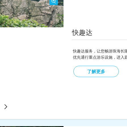
2
大2小家庭套票：每一顶帐篷仅限2
童；
2.每顶帐篷的宾客中至少包含1
孕妇、行动不便者及未满三周岁儿
假日视营运情况调整)。
快趣达
快趣达服务，让您畅游珠海长隆
优先通行重点游乐设施，进入
了解更多