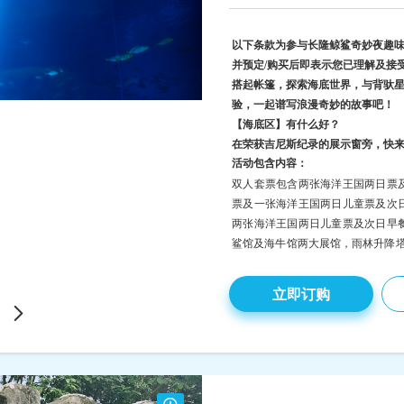
以下条款为参与长隆鲸鲨奇妙夜趣味
并预定/购买后即表示您已理解及接
搭起帐篷，探索海底世界，与背驮星辰的
验，一起谱写浪漫奇妙的故事吧！
【海底区】有什么好？
在荣获吉尼斯纪录的展示窗旁，快来
活动包含内容：
双人套票包含两张海洋王国两日票及
票及一张海洋王国两日儿童票及次日
两张海洋王国两日儿童票及次日早餐
鲨馆及海牛馆两大展馆，雨林升降
项目，以及特色餐厅与商店等
:
具体
区帐篷一顶（入园首日）。
立即订购
活动适用对象：
双人套票：每一顶帐篷仅限2
2
大1小家庭套票：每一顶帐篷仅限2
童；