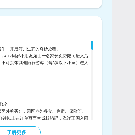
海牛，开启河川生态的奇妙旅程。
上，
4-12
周岁小朋友须由一名家长免费陪同进入后
，不可携带其他随行游客（含3岁以下小童）进入
1个
须另外购买），园区内外餐食、住宿、保险等。
0分钟以上在订单页面生成核销码，海洋王国入园
核票，领取活动挂牌凭证并确认海狮剧场观演场
了解更多
开始前，请提前10分钟到达
海牛馆入口处集合
等