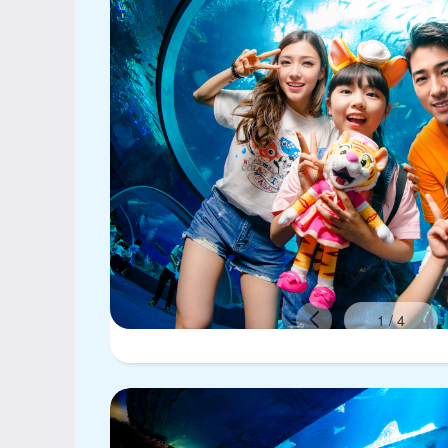
1
/
4