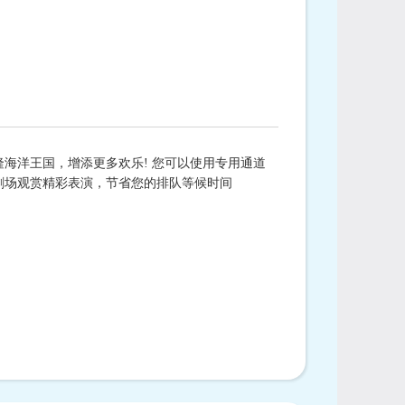
名成人及2名游园当日年龄已满3周岁但未满12周岁的儿
位成人；该票类无儿童长者优惠；因活动体验场所特殊，
童
、已满70周岁及以上长者均
谢绝参加；逢周一不接待(节
海洋王国，增添更多欢乐! 您可以使用专用通道
剧场观赏精彩表演，节省您的排队等候时间