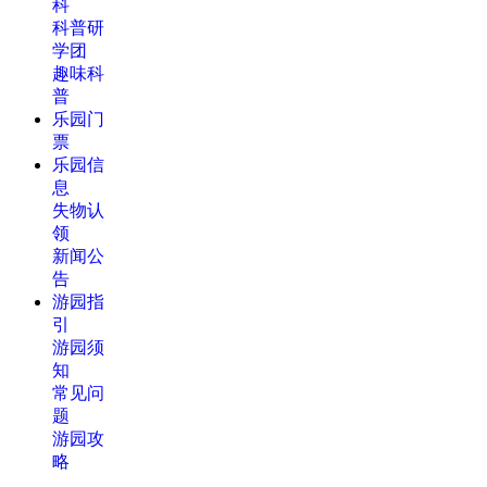
科
科普研
学团
趣味科
普
乐园门
票
乐园信
息
失物认
领
新闻公
告
游园指
引
游园须
知
常见问
题
游园攻
略