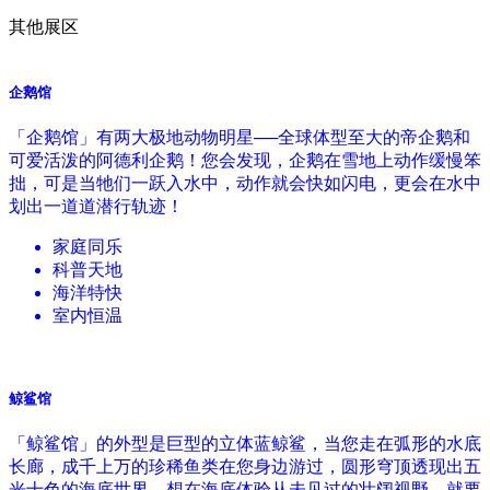
其他展区
企鹅馆
「企鹅馆」有两大极地动物明星──全球体型至大的帝企鹅和
可爱活泼的阿德利企鹅！您会发现，企鹅在雪地上动作缓慢笨
拙，可是当牠们一跃入水中，动作就会快如闪电，更会在水中
划出一道道潜行轨迹！
家庭同乐
科普天地
海洋特快
室内恒温
鲸鲨馆
「鲸鲨馆」的外型是巨型的立体蓝鲸鲨，当您走在弧形的水底
长廊，成千上万的珍稀鱼类在您身边游过，圆形穹顶透现出五
光十色的海底世界。想在海底体验从未见过的壮阔视野，就要