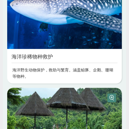
海洋珍稀物种救护
海洋野生动物保护，救助与繁育。涵盖鲸豚、企鹅、珊瑚
等物种。