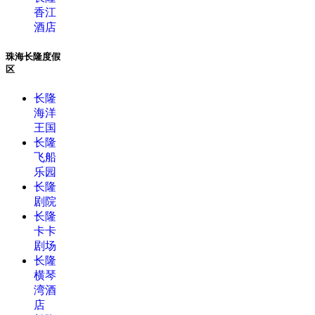
香江
酒店
珠海长隆度假
区
长隆
海洋
王国
长隆
飞船
乐园
长隆
剧院
长隆
卡卡
剧场
长隆
横琴
湾酒
店