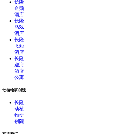
长隆
企鹅
酒店
长隆
马戏
酒店
长隆
飞船
酒店
长隆
迎海
酒店
公寓
动植物研创院
长隆
动植
物研
创院
官方预订