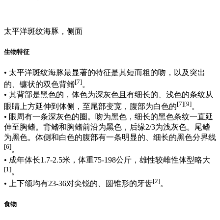
太平洋斑纹海豚，侧面
生物特征
• 太平洋斑纹海豚最显著的特征是其短而粗的吻，以及突出
[7]
的、镰状的双色背鳍
。
• 其背部是黑色的，体色为深灰色且有细长的、浅色的条纹从
[7][9]
眼睛上方延伸到体侧，至尾部变宽，腹部为白色的
。
• 眼周有一条深灰色的圈。吻为黑色，细长的黑色条纹一直延
伸至胸鳍。背鳍和胸鳍前沿为黑色，后缘2/3为浅灰色。尾鳍
为黑色。体侧和白色的腹部有一条明显的、细长的黑色分界线
[6]
。
• 成年体长1.7-2.5米，体重75-198公斤，雄性较雌性体型略大
[1]
。
[2]
• 上下颌均有23-36对尖锐的、圆锥形的牙齿
。
食物