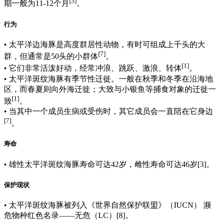
[3]
期一般为11-12个月
。
行为
• 太平洋边海豚是高度群居性动物，有时可组成上千头的大
[7]
群，但通常是50头的小群体
。
[1]
• 它们非常活泼好动，经常冲浪、跳跃、激浪、转体
。
• 太平洋斑纹海豚有季节性迁徙。一般在秋季和冬季在沿海地
区，而春夏则向外海迁徙；大致与小银鱼等捕食对象的迁徙一
[1]
致
。
• 当其中一个成员生病或受伤时，其它成员会一直陪在它身边
[7]
。
寿命
• 雄性太平洋斑纹海豚寿命可达42岁，雌性寿命可达46岁[3]。
保护现状
• 太平洋斑纹海豚被列入《世界自然保护联盟》（IUCN） 濒
危物种红色名录——无危（LC）[8]。