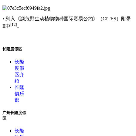
• 列入《濒危野生动植物物种国际贸易公约》（CITES）附录
[12]
II中
。
长隆度假区
长隆
度假
区介
绍
长隆
俱乐
部
广州长隆度假
区
长隆