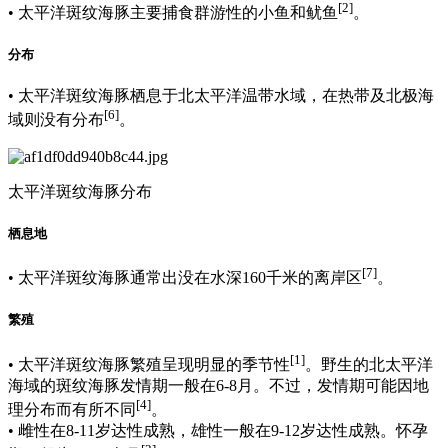
[2]
• 太平洋斑纹海豚主要捕食群游性的小鱼和鱿鱼
。
分布
• 太平洋斑纹海豚栖息于北太平洋温带水域，在热带及北极海
[6]
域则没有分布
。
太平洋斑纹海豚分布
栖息地
[7]
• 太平洋斑纹海豚通常出没在水深160千米的离岸区
。
繁殖
[1]
• 太平洋斑纹海豚繁殖呈现明显的季节性
。野生的北太平洋
海域的斑纹海豚发情期一般在6-8月。不过，发情期可能因地
[4]
理分布而有所不同
。
• 雌性在8-11岁达性成熟，雄性一般在9-12岁达性成熟。怀孕