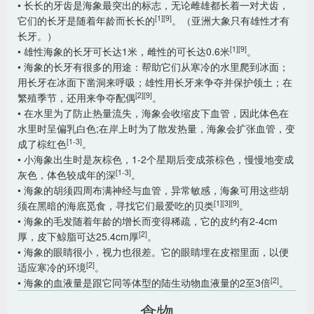
• 长长的牙齿是海象最突出的标志，无论雌雄都长着一对犬齿，
[1]
[9]
它们的长牙是随着年龄而长长的
。（亚洲大象只有雄性才有
长牙。）
[1]
[9]
• 雄性海象的长牙可长达1米，雌性的可长达0.6米
。
• 海象的长牙有很多的用途：帮助它们从寒冷的水里爬到冰面；
用长牙在冰面下凿洞来呼吸；雄性用长牙来争夺并保护领土；在
[2]
[9]
繁殖季节，还用来争夺配偶
。
• 在水里为了防止热量流失，海象会收缩皮下血管，因此体色在
水里时呈偏乳白色;在岸上时为了散发热量，海象会扩张血管，变
[1-3]
成了棕红色
。
• 小海象出生时是灰棕色，1-2个星期后变成茶棕色，慢慢地变成
[1-3]
灰色，体色较成年的深
。
• 海象的胡须四周布满神经与血管，异常敏感，海象可用这些胡
[1]
[3]
[9]
须在黑暗的海底觅食，寻找它们最爱吃的贝类
。
• 海象的毛发随着年龄的增长而变得稀疏，它的皮约有2-4cm
[2]
厚，皮下鲸脂可达25.4cm厚
。
• 海象的眼睛很小，视力也很差。它的眼睛埋在皮褶里面，以便
[2]
适应寒冷的环境
。
[2]
• 海象的血液量是跟它同等体型的陆生动物血液量的2至3倍
。
食物