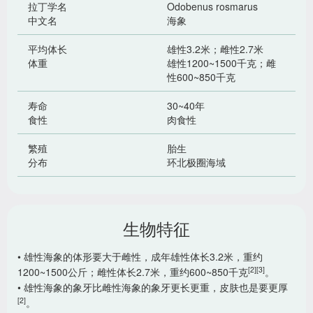
拉丁学名
Odobenus rosmarus
中文名
海象
平均体长
雄性3.2米；雌性2.7米
体重
雄性1200~1500千克；雌
性600~850千克
寿命
30~40年
食性
肉食性
繁殖
胎生
分布
环北极圈海域
生物特征
• 雄性海象的体形要大于雌性，成年雄性体长3.2米，重约
[2]
[3]
1200~1500公斤；雌性体长2.7米，重约600~850千克
。
• 雄性海象的象牙比雌性海象的象牙更长更重，皮肤也是要更厚
[2]
。