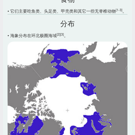
[1-3]
• 它们主要吃鱼类、头足类、甲壳类和其它一些无脊椎动物
。
分布
[2]
[3]
• 海象分布在环北极圈海域
。