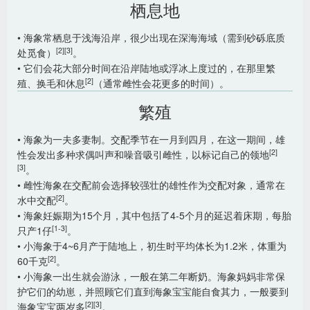
栖息地
• 海象常栖息于浅海沿岸，很少出现在深海海域（需到砂砾底质
[2]
[3]
处觅食）
。
• 它们会花大部分时间在沿岸陆地或浮冰上度过的，在那里繁
[2]
殖、换毛和休息
（通常雌性会花更多的时间）。
繁殖
• 海象为一夫多妻制。交配季节在一月到四月，在这一期间，雄
[2]
性会发出多种求偶叫声和噪音吸引雌性，以标记自己的领地
[3]
。
• 雌性海象在交配前会选择较强壮的雄性作为交配对象，通常在
[2]
水中交配
。
• 海象妊娠期为15个月，其中包括了4-5个月的延迟着床期，每胎
[1-3]
只产1仔
。
• 小海象于4~6月产于陆地上，初生时平均体长为1.2米，体重为
[2]
60千克
。
• 小海象一出生就会游泳，一般在第二年断奶。海象妈妈非常保
护它们的幼崽，并照顾它们直到海象宝宝能自食其力，一般要到
[2]
[3]
海象宝宝两岁多
。