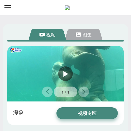
视频
图集
1
1
/
/
1
1
海象
海象
视频专区
图片专区