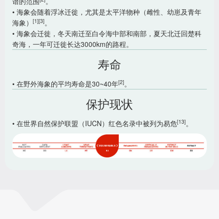
谱的范围
。
• 海象会随着浮冰迁徙，尤其是太平洋物种（雌性、幼崽及青年
[1]
[3]
海象）
。
• 海象会迁徙，冬天南迁至白令海中部和南部，夏天北迁回楚科
奇海，一年可迁徙长达3000km的路程。
寿命
[2]
• 在野外海象的平均寿命是30~40年
。
保护现状
[13]
• 在世界自然保护联盟（IUCN）红色名录中被列为易危
。