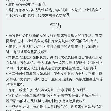
[2]
• 雌性海象每3年产一胎
。
• 雌性海象在5-7岁达到性成熟，9岁时第一次繁殖；雄性海象在
[2]
7-10岁达到性成熟，15岁左右开始交配
。
行为
• 海象是社会性很高的动物，往往集成数量很大的群生活。在交
[3]
配季节之外，雄性海象与雌性海象分别集成不同的群生活
。
• 在冬天和夏天时，雄性和雌性会成群的聚集在一起，靠得很
[2]
近，有时甚至像叠罗汉般
。
• 海象之间通过犬齿的长短、身体的大小及自身攻击性强弱决定
在是谁占统治地位。最大海象的长犬齿是最具侵略性和威胁性的
[9]
体现，小海象及较短牙齿或断齿的海象社会地位是较低的
。
• 当其他雄性海象闯入领地时，便会发生激烈的争斗，互相用獠
牙和强有力的脖子进行攻击，直到分出胜负，所以雄性身上常常
[9]
伤痕累累
。
[2]
• 海象一般能在水中潜游24分钟，潜水深度达180米
。
• 它们会利用高度敏感的胡须和鼻子来寻找食物，然后用鼻子、
[2]
嘴巴喷出的水柱及鳍脚的摆动制造水流来挖掘食物
。
• 一些研究表明，海象是可以看到颜色的，但暂未研究出颜色光
[2]