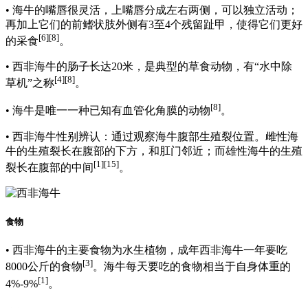
• 海牛的嘴唇很灵活，上嘴唇分成左右两侧，可以独立活动；
再加上它们的前鳍状肢外侧有3至4个残留趾甲，使得它们更好
[6]
[8]
的采食
。
• 西非海牛的肠子长达20米，是典型的草食动物，有“水中除
[4]
[8]
草机”之称
。
[8]
• 海牛是唯一一种已知有血管化角膜的动物
。
• 西非海牛性别辨认：通过观察海牛腹部生殖裂位置。雌性海
牛的生殖裂长在腹部的下方，和肛门邻近；而雄性海牛的生殖
[1]
[15]
裂长在腹部的中间
。
食物
• 西非海牛的主要食物为水生植物，成年西非海牛一年要吃
[3]
8000公斤的食物
。海牛每天要吃的食物相当于自身体重的
[1]
4%-9%
。