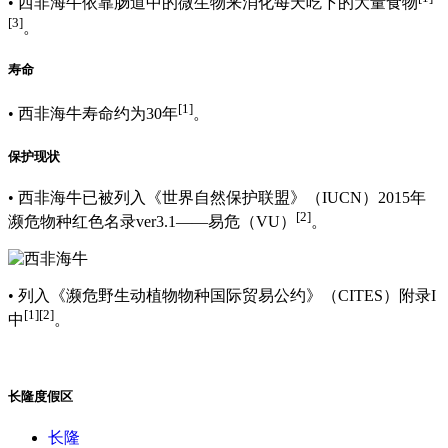
• 西非海牛依靠肠道中的微生物来消化每天吃下的大量食物
[3]
。
寿命
[1]
• 西非海牛寿命约为30年
。
保护现状
• 西非海牛已被列入《世界自然保护联盟》（IUCN）2015年
[2]
濒危物种红色名录ver3.1——易危（VU）
。
• 列入《濒危野生动植物物种国际贸易公约》（CITES）附录I
[1]
[2]
中
。
长隆度假区
长隆