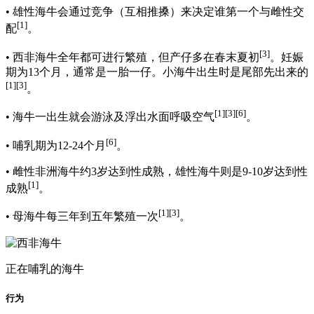
• 雄性海牛会通过竞争（互相推搡）来决定谁第一个与雌性交
[1]
配
。
[3]
• 西非海牛全年都可进行繁殖，但产仔多在春末夏初
。妊娠
期为13个月，通常是一胎一仔。小海牛出生时是尾部先出来的
[1]
[3]
。
[1]
[3]
[6]
• 海牛一出生就会游泳及浮出水面呼吸空气
。
[6]
• 哺乳期为12-24个月
。
• 雌性非洲海牛约3岁达到性成熟，雄性海牛则是9-10岁达到性
[1]
成熟
。
[1]
[3]
• 母海牛每三年到五年繁殖一次
。
正在哺乳的海牛
行为