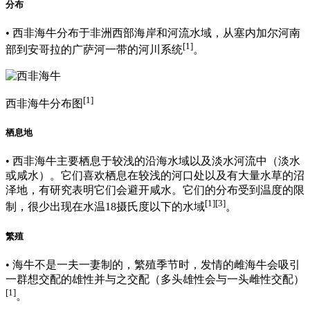
分布
• 西非海牛分布于非洲西部海岸和河流水域，从塞内加尔河南
[1]
部到安哥拉的广萨河一带的河川系统
。
[1]
西非海牛分布图
栖息地
• 西非海牛主要栖息于较浅的沿海水域以及淡水河流中（淡水
或咸水）。它们喜欢栖息在较浅的河口处以及有大量水草的沼
泽地，有研究表明它们会避开咸水。它们的分布受到温度的限
[1]
[3]
制，很少出现在水温18摄氏度以下的水域
。
繁殖
• 海牛不是一夫一妻制的，繁殖季节时，发情的雌海牛会吸引
一群想交配的雄性并与之交配（多头雄性会与一头雌性交配）
[1]
。