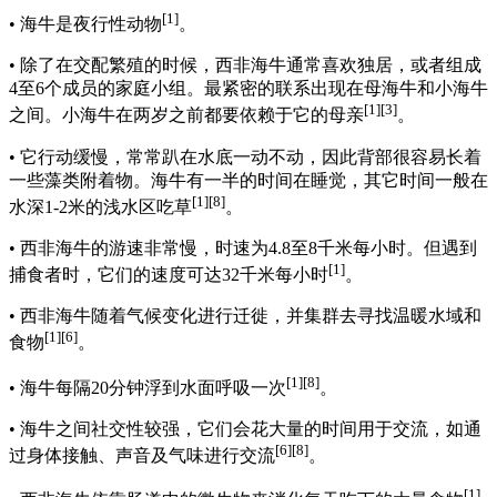
[1]
• 海牛是夜行性动物
。
• 除了在交配繁殖的时候，西非海牛通常喜欢独居，或者组成
4至6个成员的家庭小组。最紧密的联系出现在母海牛和小海牛
[1]
[3]
之间。小海牛在两岁之前都要依赖于它的母亲
。
• 它行动缓慢，常常趴在水底一动不动，因此背部很容易长着
一些藻类附着物。海牛有一半的时间在睡觉，其它时间一般在
[1]
[8]
水深1-2米的浅水区吃草
。
• 西非海牛的游速非常慢，时速为4.8至8千米每小时。但遇到
[1]
捕食者时，它们的速度可达32千米每小时
。
• 西非海牛随着气候变化进行迁徙，并集群去寻找温暖水域和
[1]
[6]
食物
。
[1]
[8]
• 海牛每隔20分钟浮到水面呼吸一次
。
• 海牛之间社交性较强，它们会花大量的时间用于交流，如通
[6]
[8]
过身体接触、声音及气味进行交流
。
[1]