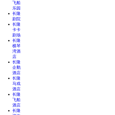
飞船
乐园
长隆
剧院
长隆
卡卡
剧场
长隆
横琴
湾酒
店
长隆
企鹅
酒店
长隆
马戏
酒店
长隆
飞船
酒店
长隆