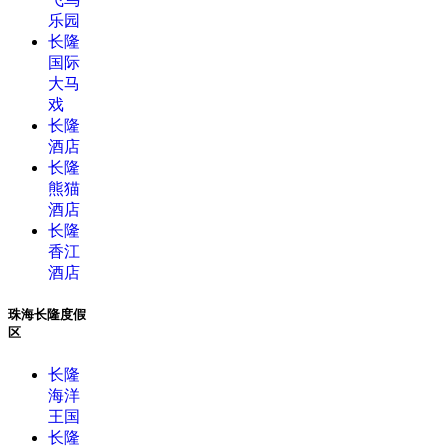
乐园
长隆
国际
大马
戏
长隆
酒店
长隆
熊猫
酒店
长隆
香江
酒店
珠海长隆度假
区
长隆
海洋
王国
长隆