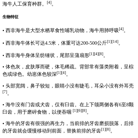
[4]
海牛人工保育种群。
。
生物特征
[4]
• 西非海牛是大型水栖草食性哺乳动物，海牛用肺呼吸
。
[1]
[14]
• 西非海牛体长可达4.5米，体重可达200-500公斤
。
[1]
[4]
[8]
• 西非海牛身体呈纺锤状，尾部呈蒲扇形
。
• 体色灰，皮肤厚而硬，体毛稀疏。背部常有藻类附着，呈棕
[1]
[4]
色或绿色。幼崽体色较深
。
• 头部宽阔，鼻子较短，眼睛小没有睫毛，耳朵小没有外耳壳
[7]
。
• 海牛没有门齿或犬齿，仅有臼齿。在上下颌两侧各有6至8颗
[1]
[6]
[8]
臼齿，用于磨碎食物，以便吞咽
。
• 海牛的牙齿有很强的再生力，当前排的牙齿磨损脱落，后排
[1]
[8]
的牙齿就会缓慢移动到前面，替换前排的牙齿
。