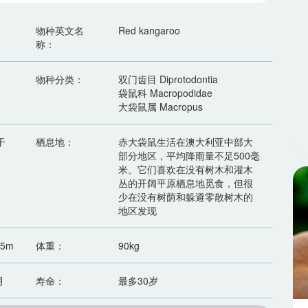
物种英文名
Red kangaroo
称：
物种分类：
双门齿目 Diprotodontia
袋鼠科 Macropodidae
大袋鼠属 Macropus
干
栖息地：
赤大袋鼠生活在澳大利亚中部大
部分地区，平均降雨量不足500毫
米。它们喜欢在没有树木和灌木
丛的开阔平原栖息地觅食，但很
少在没有树荫和躲避零散树木的
地区发现
05m
体重：
90kg
月
寿命：
最多30岁