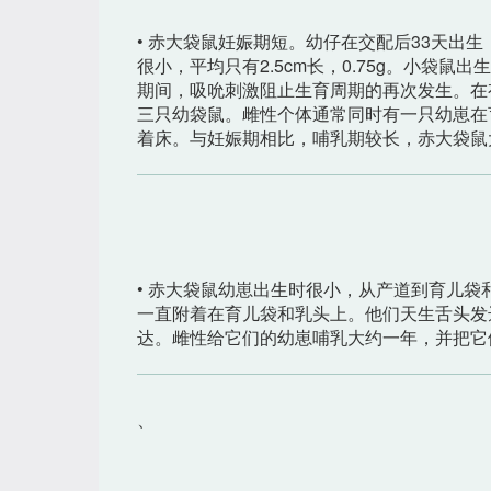
• 赤大袋鼠妊娠期短。幼仔在交配后33天出
很小，平均只有2.5cm长，0.75g。小袋
期间，吸吮刺激阻止生育周期的再次发生。在
三只幼袋鼠。雌性个体通常同时有一只幼崽在
着床。与妊娠期相比，哺乳期较长，赤大袋鼠
• 赤大袋鼠幼崽出生时很小，从产道到育儿袋
一直附着在育儿袋和乳头上。他们天生舌头发
达。雌性给它们的幼崽哺乳大约一年，并把它
、