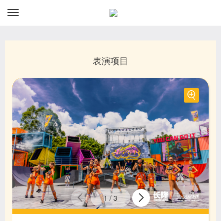
资讯
预订
表演项目
1
/
3