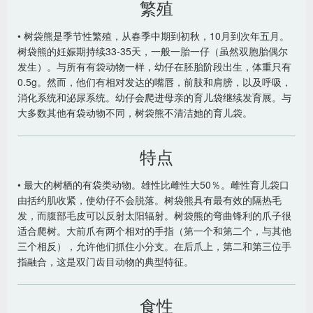
繁殖
• 树袋熊是季节性繁殖，从春季中期到初秋，10月到次年五月。
树袋熊的妊娠期持续33-35天，一般一胎一仔（虽然双胞胎偶尔
发生）。与所有有袋动物一样，幼仔在胚胎阶段出生，体重只有
0.5g。然而，他们有相对发达的嘴唇，前肢和肩膀，以及呼吸，
消化系统和泌尿系统。幼仔会爬进母亲的育儿袋继续发育展。与
大多数其他有袋动物不同，树袋熊不清洁她的育儿袋。
特点
• 最大的树栖的有袋类动物。雄性比雌性大50％。雌性育儿袋口
由括约肌收紧，使幼仔不会脱落。树袋熊具有最有效的隔热毛
发，而腹部毛皮可以反射太阳辐射。树袋熊的弯曲锋利的爪子很
适合爬树。大前爪有两个相对的手指（第一个和第二个，与其他
三个相反），允许他们抓住小分支。在后爪上，第二和第三位手
指融合，这是双门齿目动物的典型特征。
食性