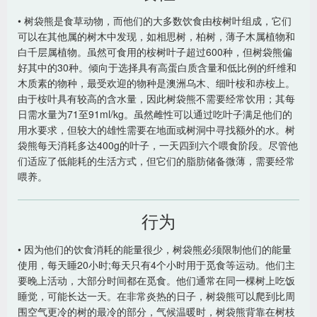
• 树袋熊是食草动物，而他们的大多数饮食由桉树叶组成，它们
可以在其他属的树木中发现，如相思树，柏树，薄子木属植物和
白千层属植物。虽然可食用的桉树叶子超过600种，但树袋熊偏
好其中的30种。倾向于选择具有高蛋白质含量和低比例的纤维和
木质素的物种，最受欢迎的物种是澳洲乌木、细叶桉和赤桉上。
由于桉叶具有较高的含水量，因此树袋熊不需要经常饮用；其每
日需水量为71至91ml/kg。虽然雌性可以通过吃叶子满足他们的
用水要求，但较大的雄性需要在地面或树洞中寻找额外的水。树
袋熊每天消耗多达400g的叶子，一天四到六个喂食阶段。尽管他
们适应了低能耗的生活方式，但它们的脂肪储备微薄，需要经常
喂养。
行为
• 因为他们的饮食消耗的能量很少，树袋熊必须限制他们的能量
使用，每天睡20小时;每天只有4个小时用于觅食等运动。他们主
要晚上活动，大部分时间都在觅食。他们通常在同一棵树上吃饭
睡觉，可能长达一天。在非常炎热的日子，树袋熊可以爬到比周
围空气更冷的树的最冷的部分，气候温暖时，树袋熊背靠在树枝