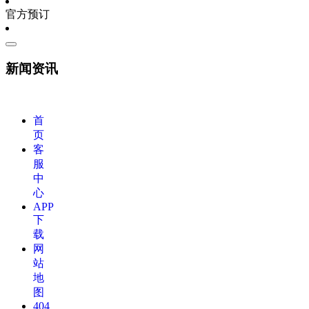
官方预订
新闻资讯
首
页
客
服
中
心
APP
下
载
网
站
地
图
404