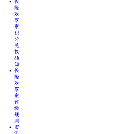
长
隆
欢
享
家
积
分
兑
换
须
知
长
隆
欢
享
家
评
级
规
则
资
讯