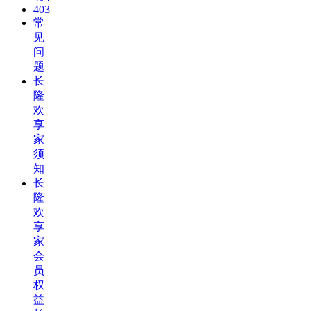
403
常
见
问
题
长
隆
欢
享
家
须
知
长
隆
欢
享
家
会
员
权
益