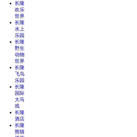
长隆
欢乐
世界
长隆
水上
乐园
长隆
野生
动物
世界
长隆
飞鸟
乐园
长隆
国际
大马
戏
长隆
酒店
长隆
熊猫