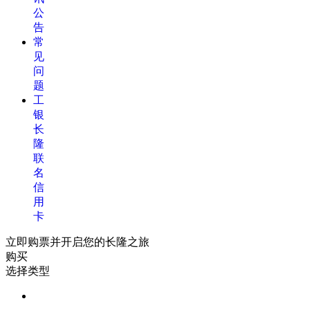
公
告
常
见
问
题
工
银
长
隆
联
名
信
用
卡
立即购票并开启您的长隆之旅
购买
选择类型