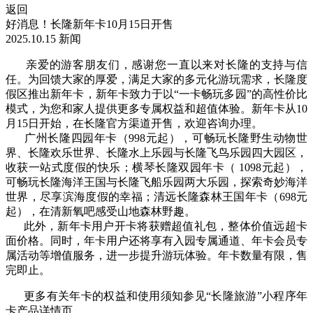
返回
好消息！长隆新年卡10月15日开售
2025.10.15
新闻
亲爱的游客朋友们，感谢您一直以来对长隆的支持与信
任。为回馈大家的厚爱，满足大家的多元化游玩需求，长隆度
假区推出新年卡，新年卡致力于以“一卡畅玩多园”的高性价比
模式，为您和家人提供更多专属权益和超值体验。新年卡从10
月15日开始，在长隆官方渠道开售，欢迎咨询办理。
广州长隆四园年卡（998元起），可畅玩长隆野生动物世
界、长隆欢乐世界、长隆水上乐园与长隆飞鸟乐园四大园区，
收获一站式度假的快乐；横琴长隆双园年卡（ 1098元起），
可畅玩长隆海洋王国与长隆飞船乐园两大乐园，探索奇妙海洋
世界，尽享滨海度假的幸福；清远长隆森林王国年卡（698元
起），在清新氧吧感受山地森林野趣。
此外，新年卡用户开卡将获赠超值礼包，整体价值远超卡
面价格。同时，年卡用户还将享有入园专属通道、年卡会员专
属活动等增值服务，进一步提升游玩体验。年卡数量有限，售
完即止。
更多有关年卡的权益和使用须知参见“长隆旅游”小程序年
卡产品详情页。