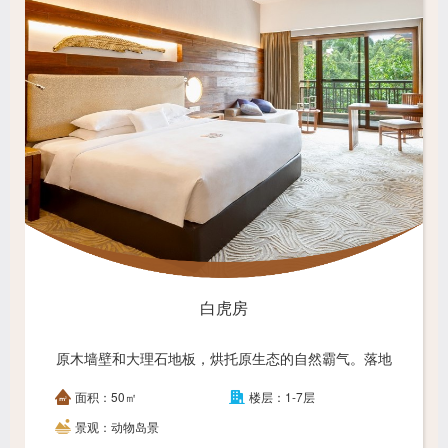
白虎房
原木墙壁和大理石地板，烘托原生态的自然霸气。落地
大玻璃窗，将室内和室外的空间连为一体，低头俯视即
面积：50㎡
楼层：1-7层
是高贵雪虎生活的动物岛。
景观：动物岛景