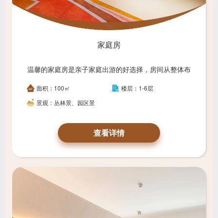
家庭房
温馨的家庭房是亲子家庭出游的好选择，房间从整体布
局到客房用品，都为携家人出游的您作细致入微的贴心
面积：100㎡
楼层：1-6层
准备。家庭房配有小童专属用品以外，房间更配备舒适
的纺织品家具，房间整体格调为轻松的暖色调，烘托出
景观：丛林景、园区景
温馨的家庭气氛。
查看详情