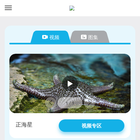
资讯
预订
视频
图集
1
1
/
/
1
4
正海星
正海星
视频专区
图片专区