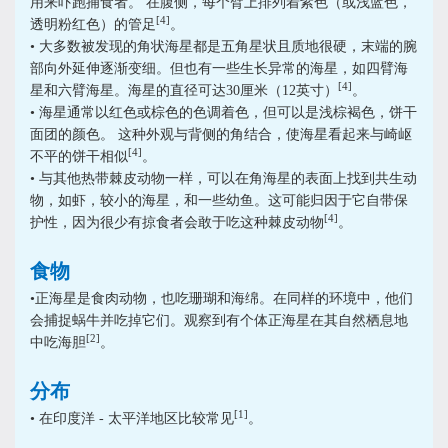
用来吓跑捕食者。 在腹侧，每个臂上排列着紫色（或浅蓝色，
[4]
透明粉红色）的管足
。
• 大多数被发现的角状海星都是五角星状且质地很硬，末端的腕
部向外延伸逐渐变细。但也有一些生长异常的海星，如四臂海
[4]
星和六臂海星。海星的直径可达
30
厘米（
12
英寸）
。
• 海星通常以红色或棕色的色调着色，但可以是浅棕褐色，饼干
面团的颜色。 这种外观与背侧的角结合，使海星看起来与崎岖
[4]
不平的饼干相似
。
• 与其他热带棘皮动物一样，可以在角海星的表面上找到共生动
物，如虾，较小的海星，和一些幼鱼。这可能归因于它自带保
[4]
护性，因为很少有掠食者会敢于吃这种棘皮动物
。
食物
•正海星是食肉动物，也吃珊瑚和海绵。在同样的环境中，他们
会捕捉蜗牛并吃掉它们。观察到有个体正海星在其自然栖息地
[2]
中吃海胆
。
分布
[1]
• 在印度洋
-
太平洋地区比较常见
。