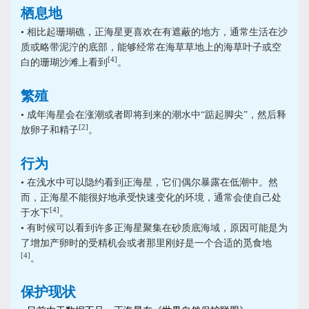
栖息地
• 相比起珊瑚礁，正海星更喜欢在有遮蔽的地方，通常生活在沙
质或略带泥泞的底部，能够经常在海草草地上的海草叶子或空
[4]
白的珊瑚沙滩上看到
。
繁殖
• 成年海星会在涨潮或者即将到来的潮水中“踮起脚尖”，然后释
[2]
放卵子和精子
。
行为
• 在浅水中可以隐约看到正海星，它们偶尔暴露在低潮中。然
而，正海星不能很好地承受快速变化的环境，通常会使自己处
[4]
于水下
。
• 有时候可以看到许多正海星聚集在砂质底海域，原因可能是为
了增加产卵时的受精机会或者那里刚好是一个合适的觅食地
[4
]
。
保护现状