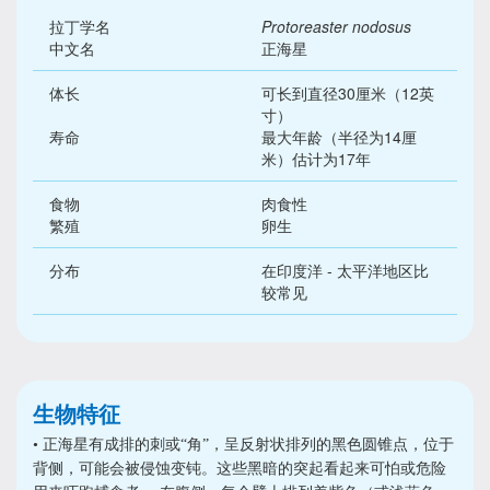
拉丁学名
Protoreaster nodosus
中文名
正海星
体长
可长到直径30厘米（12英
寸）
寿命
最大年龄（半径为14厘
米）估计为17年
食物
肉食性
繁殖
卵生
分布
在印度洋 - 太平洋地区比
较常见
生物特征
• 正海星有成排的刺或“角”，呈反射状排列的黑色圆锥点，位于
背侧，可能会被侵蚀变钝。这些黑暗的突起看起来可怕或危险