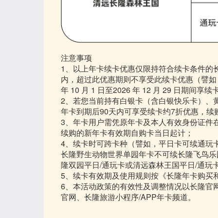
注意事项
1、以上年卡续卡优惠仅限持符合续卡条件的
内，超过此优惠期则不享受此续卡优惠（譬如：原年卡
年 10 月 1 日至2026 年 12 月 29 日期间
2、若您当前持有白银卡（含白银快乐卡）、
年卡到期后90天内可享受续卡约7折优惠，
3、年卡用户需凭原年卡及本人有效身份证件
续购的新年卡有效期自购卡当日起计；
4、续卡时可跨卡种（譬如，平日卡可续通玩
长隆野生动物世界单园年卡不可续长隆飞鸟乐
隆双园平日/通玩卡或清远森林王国平日/通玩
5、续卡有效期及使用规则按《长隆年卡购买
6、本活动政策的有效性及调整情况以长隆官
官网、长隆旅游小程序/APP年卡频道。