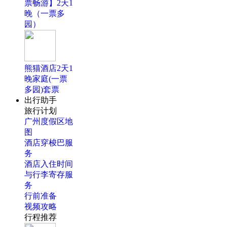
票畅游】2天1
晚（一票多
园）
熊猫酒店2天1
晚家庭(一票
多园)套票
出行助手
旅行计划
广州度假区地
图
酒店穿梭巴服
务
酒店入住时间
与行李寄存服
务
行前准备
视频攻略
行程推荐