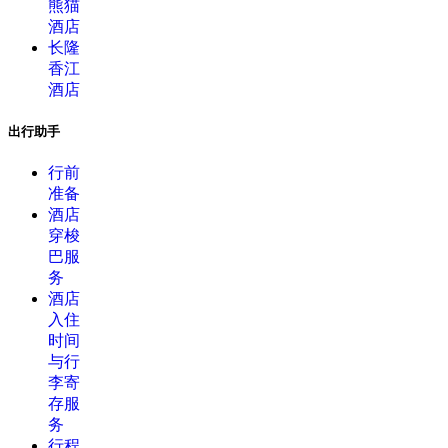
熊猫
酒店
长隆
香江
酒店
出行助手
行前
准备
酒店
穿梭
巴服
务
酒店
入住
时间
与行
李寄
存服
务
行程