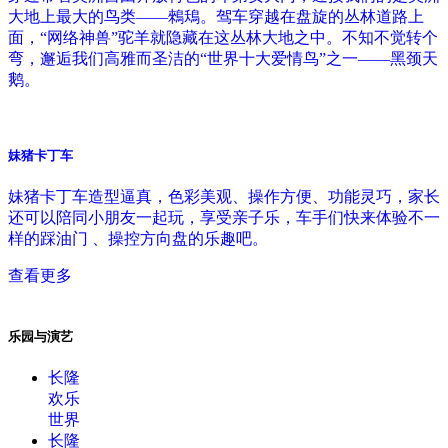
大地上最大的鸟类——鶆鴁。驾车穿越在盘旋的丛林道路上
面，“网络神兽”驼羊就隐藏在这丛林大地之中。不知不觉转个
弯，邂逅我们高雅而圣洁的“世界十大爱情鸟”之一——黑颈天
鹅。
妹猪卡丁车
妹猪卡丁车造型逼真，色彩美观、操作方便、功能灵巧，家长
还可以陪同小朋友一起玩，享受亲子乐，车手们快来体验不一
样的踩油门 、操控方向盘的乐趣吧。
查看更多
乐园与演艺
长隆
欢乐
世界
长隆