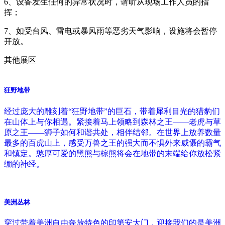
6、设备发生任何的异常状况时，请听从现场工作人员的指
挥；
7、如受台风、雷电或暴风雨等恶劣天气影响，设施将会暂停
开放。
其他展区
狂野地带
经过庞大的雕刻着“狂野地带”的巨石，带着犀利目光的猎豹们
在山体上与你相遇。紧接着马上领略到森林之王——老虎与草
原之王——狮子如何和谐共处，相伴结邻。在世界上放养数量
最多的百虎山上，感受万兽之王的强大而不惧外来威慑的霸气
和镇定。憨厚可爱的黑熊与棕熊将会在地带的末端给你放松紧
绷的神经。
美洲丛林
穿过带着美洲自由奔放特色的印第安大门，迎接我们的是美洲