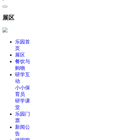
展区
乐园首
页
展区
餐饮与
购物
研学互
动
小小保
育员
研学课
堂
乐园门
票
新闻公
告